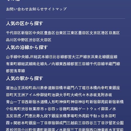
お問い合わせ
お知らせ
サイトマップ
人気の区から探す
千代田区
新宿区
中央区
豊島区
台東区
江東区
墨田区
文京区
港区
目黒区
品川区
中野区
渋谷区
大田区
人気の沿線から探す
山手線
中央線
JR総武本線
日比谷線
都営大江戸線
京浜東北線
銀座線
有楽町線
総武線
南北線
丸ノ内線
東西線
都営三田線
千代田線
半蔵門線
都営浅草線
人気の駅から探す
溜池山王
浜松町
品川
表参道
飯田橋
半蔵門
八丁堀
日本橋
内幸町
東銀座
田町
天王洲アイル
仲御徒町
池袋
大手町
大崎
代々木
赤坂見附
赤坂
青山一丁目
西新宿
水道橋
人形町
神保町
神田
神谷町
新宿御苑前
新宿
新橋
小伝馬町
渋谷
秋葉原
市ヶ谷
四ッ谷
麹町
高輪ゲートウェイ
御茶ノ水
五反田
虎ノ門
恵比寿
九段下
銀座
京橋
茅場町
外苑前
千駄ヶ谷
永田町
霞ヶ関
岩本町
銀座一丁目
原宿
御成門
三越前
三田
四谷三丁目
汐留
芝公園
若松河田
小川町
信濃町
新御茶ノ水
新宿三丁目
新宿西口
神楽坂
水天宮前