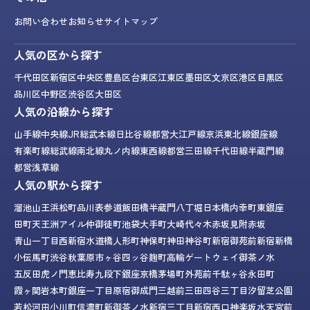
お問い合わせ
お知らせ
サイトマップ
人気の区から探す
千代田区
新宿区
中央区
豊島区
台東区
江東区
墨田区
文京区
港区
目黒区
品川区
中野区
渋谷区
大田区
人気の沿線から探す
山手線
中央線
JR総武本線
日比谷線
都営大江戸線
京浜東北線
銀座線
有楽町線
総武線
南北線
丸ノ内線
東西線
都営三田線
千代田線
半蔵門線
都営浅草線
人気の駅から探す
溜池山王
浜松町
品川
表参道
飯田橋
半蔵門
八丁堀
日本橋
内幸町
東銀座
田町
天王洲アイル
仲御徒町
池袋
大手町
大崎
代々木
赤坂見附
赤坂
青山一丁目
西新宿
水道橋
人形町
神保町
神田
神谷町
新宿御苑前
新宿
新橋
小伝馬町
渋谷
秋葉原
市ヶ谷
四ッ谷
麹町
高輪ゲートウェイ
御茶ノ水
五反田
虎ノ門
恵比寿
九段下
銀座
京橋
茅場町
外苑前
千駄ヶ谷
永田町
霞ヶ関
岩本町
銀座一丁目
原宿
御成門
三越前
三田
四谷三丁目
汐留
芝公園
若松河田
小川町
信濃町
新御茶ノ水
新宿三丁目
新宿西口
神楽坂
水天宮前