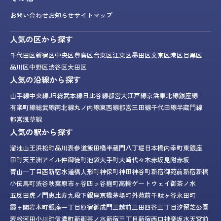
お問い合わせ
お知らせ
サイトマップ
人気の区から探す
千代田区
新宿区
中央区
豊島区
台東区
江東区
墨田区
文京区
港区
目黒区
品川区
中野区
渋谷区
大田区
人気の沿線から探す
山手線
中央線
JR総武本線
日比谷線
都営大江戸線
京浜東北線
銀座線
有楽町線
総武線
南北線
丸ノ内線
東西線
都営三田線
千代田線
半蔵門線
都営浅草線
人気の駅から探す
溜池山王
浜松町
品川
表参道
飯田橋
半蔵門
八丁堀
日本橋
内幸町
東銀座
田町
天王洲アイル
仲御徒町
池袋
大手町
大崎
代々木
赤坂見附
赤坂
青山一丁目
西新宿
水道橋
人形町
神保町
神田
神谷町
新宿御苑前
新宿
新橋
小伝馬町
渋谷
秋葉原
市ヶ谷
四ッ谷
麹町
高輪ゲートウェイ
御茶ノ水
五反田
虎ノ門
恵比寿
九段下
銀座
京橋
茅場町
外苑前
千駄ヶ谷
永田町
霞ヶ関
岩本町
銀座一丁目
原宿
御成門
三越前
三田
四谷三丁目
汐留
芝公園
若松河田
小川町
信濃町
新御茶ノ水
新宿三丁目
新宿西口
神楽坂
水天宮前