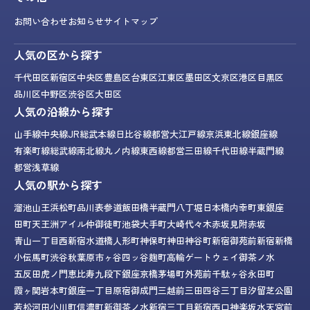
お問い合わせ
お知らせ
サイトマップ
人気の区から探す
千代田区
新宿区
中央区
豊島区
台東区
江東区
墨田区
文京区
港区
目黒区
品川区
中野区
渋谷区
大田区
人気の沿線から探す
山手線
中央線
JR総武本線
日比谷線
都営大江戸線
京浜東北線
銀座線
有楽町線
総武線
南北線
丸ノ内線
東西線
都営三田線
千代田線
半蔵門線
都営浅草線
人気の駅から探す
溜池山王
浜松町
品川
表参道
飯田橋
半蔵門
八丁堀
日本橋
内幸町
東銀座
田町
天王洲アイル
仲御徒町
池袋
大手町
大崎
代々木
赤坂見附
赤坂
青山一丁目
西新宿
水道橋
人形町
神保町
神田
神谷町
新宿御苑前
新宿
新橋
小伝馬町
渋谷
秋葉原
市ヶ谷
四ッ谷
麹町
高輪ゲートウェイ
御茶ノ水
五反田
虎ノ門
恵比寿
九段下
銀座
京橋
茅場町
外苑前
千駄ヶ谷
永田町
霞ヶ関
岩本町
銀座一丁目
原宿
御成門
三越前
三田
四谷三丁目
汐留
芝公園
若松河田
小川町
信濃町
新御茶ノ水
新宿三丁目
新宿西口
神楽坂
水天宮前