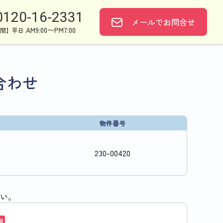
0120-16-2331
メールで
お問合せ
AM9:00〜PM7:00
間】平日
合わせ
物件番号
230
-
00420
い。
須