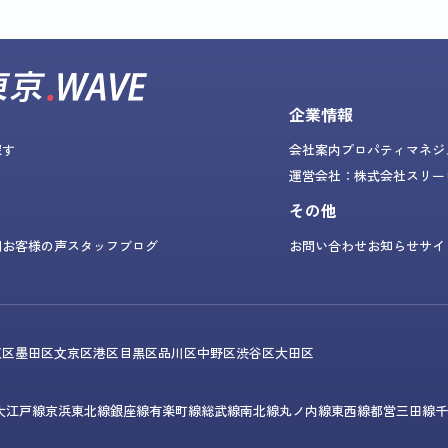
企業情報
探す
会社案内
プロパティマネジ
運営会社：株式会社スリー
その他
問
お客様の声
スタッフブログ
お問い合わせ
お知らせ
サイ
東区
墨田区
文京区
港区
目黒区
品川区
中野区
渋谷区
大田区
大江戸線
京浜東北線
銀座線
有楽町線
総武線
南北線
丸ノ内線
東西線
都営三田線
千