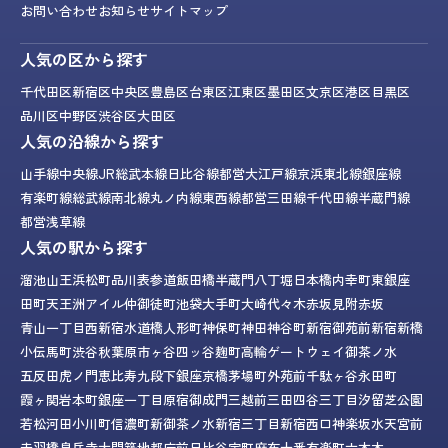
お問い合わせ
お知らせ
サイトマップ
人気の区から探す
千代田区
新宿区
中央区
豊島区
台東区
江東区
墨田区
文京区
港区
目黒区
品川区
中野区
渋谷区
大田区
人気の沿線から探す
山手線
中央線
JR総武本線
日比谷線
都営大江戸線
京浜東北線
銀座線
有楽町線
総武線
南北線
丸ノ内線
東西線
都営三田線
千代田線
半蔵門線
都営浅草線
人気の駅から探す
溜池山王
浜松町
品川
表参道
飯田橋
半蔵門
八丁堀
日本橋
内幸町
東銀座
田町
天王洲アイル
仲御徒町
池袋
大手町
大崎
代々木
赤坂見附
赤坂
青山一丁目
西新宿
水道橋
人形町
神保町
神田
神谷町
新宿御苑前
新宿
新橋
小伝馬町
渋谷
秋葉原
市ヶ谷
四ッ谷
麹町
高輪ゲートウェイ
御茶ノ水
五反田
虎ノ門
恵比寿
九段下
銀座
京橋
茅場町
外苑前
千駄ヶ谷
永田町
霞ヶ関
岩本町
銀座一丁目
原宿
御成門
三越前
三田
四谷三丁目
汐留
芝公園
若松河田
小川町
信濃町
新御茶ノ水
新宿三丁目
新宿西口
神楽坂
水天宮前
赤羽橋
泉岳寺
大門
築地
都庁前
日比谷
宝町
麻布十番
有楽町
六本木