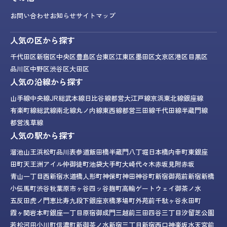
お問い合わせ
お知らせ
サイトマップ
人気の区から探す
千代田区
新宿区
中央区
豊島区
台東区
江東区
墨田区
文京区
港区
目黒区
品川区
中野区
渋谷区
大田区
人気の沿線から探す
山手線
中央線
JR総武本線
日比谷線
都営大江戸線
京浜東北線
銀座線
有楽町線
総武線
南北線
丸ノ内線
東西線
都営三田線
千代田線
半蔵門線
都営浅草線
人気の駅から探す
溜池山王
浜松町
品川
表参道
飯田橋
半蔵門
八丁堀
日本橋
内幸町
東銀座
田町
天王洲アイル
仲御徒町
池袋
大手町
大崎
代々木
赤坂見附
赤坂
青山一丁目
西新宿
水道橋
人形町
神保町
神田
神谷町
新宿御苑前
新宿
新橋
小伝馬町
渋谷
秋葉原
市ヶ谷
四ッ谷
麹町
高輪ゲートウェイ
御茶ノ水
五反田
虎ノ門
恵比寿
九段下
銀座
京橋
茅場町
外苑前
千駄ヶ谷
永田町
霞ヶ関
岩本町
銀座一丁目
原宿
御成門
三越前
三田
四谷三丁目
汐留
芝公園
若松河田
小川町
信濃町
新御茶ノ水
新宿三丁目
新宿西口
神楽坂
水天宮前