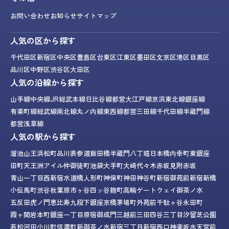
お問い合わせ
お知らせ
サイトマップ
人気の区から探す
千代田区
新宿区
中央区
豊島区
台東区
江東区
墨田区
文京区
港区
目黒区
品川区
中野区
渋谷区
大田区
人気の沿線から探す
山手線
中央線
JR総武本線
日比谷線
都営大江戸線
京浜東北線
銀座線
有楽町線
総武線
南北線
丸ノ内線
東西線
都営三田線
千代田線
半蔵門線
都営浅草線
人気の駅から探す
溜池山王
浜松町
品川
表参道
飯田橋
半蔵門
八丁堀
日本橋
内幸町
東銀座
田町
天王洲アイル
仲御徒町
池袋
大手町
大崎
代々木
赤坂見附
赤坂
青山一丁目
西新宿
水道橋
人形町
神保町
神田
神谷町
新宿御苑前
新宿
新橋
小伝馬町
渋谷
秋葉原
市ヶ谷
四ッ谷
麹町
高輪ゲートウェイ
御茶ノ水
五反田
虎ノ門
恵比寿
九段下
銀座
京橋
茅場町
外苑前
千駄ヶ谷
永田町
霞ヶ関
岩本町
銀座一丁目
原宿
御成門
三越前
三田
四谷三丁目
汐留
芝公園
若松河田
小川町
信濃町
新御茶ノ水
新宿三丁目
新宿西口
神楽坂
水天宮前