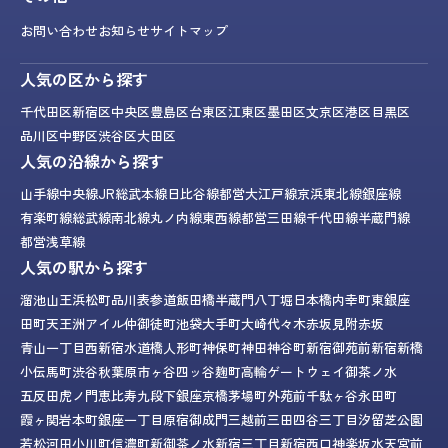
お問い合わせ
お知らせ
サイトマップ
人気の区から探す
千代田区
新宿区
中央区
豊島区
台東区
江東区
墨田区
文京区
港区
目黒区
品川区
中野区
渋谷区
大田区
人気の沿線から探す
山手線
中央線
JR総武本線
日比谷線
都営大江戸線
京浜東北線
銀座線
有楽町線
総武線
南北線
丸ノ内線
東西線
都営三田線
千代田線
半蔵門線
都営浅草線
人気の駅から探す
溜池山王
浜松町
品川
表参道
飯田橋
半蔵門
八丁堀
日本橋
内幸町
東銀座
田町
天王洲アイル
仲御徒町
池袋
大手町
大崎
代々木
赤坂見附
赤坂
青山一丁目
西新宿
水道橋
人形町
神保町
神田
神谷町
新宿御苑前
新宿
新橋
小伝馬町
渋谷
秋葉原
市ヶ谷
四ッ谷
麹町
高輪ゲートウェイ
御茶ノ水
五反田
虎ノ門
恵比寿
九段下
銀座
京橋
茅場町
外苑前
千駄ヶ谷
永田町
霞ヶ関
岩本町
銀座一丁目
原宿
御成門
三越前
三田
四谷三丁目
汐留
芝公園
若松河田
小川町
信濃町
新御茶ノ水
新宿三丁目
新宿西口
神楽坂
水天宮前