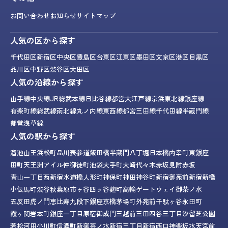
お問い合わせ
お知らせ
サイトマップ
人気の区から探す
千代田区
新宿区
中央区
豊島区
台東区
江東区
墨田区
文京区
港区
目黒区
品川区
中野区
渋谷区
大田区
人気の沿線から探す
山手線
中央線
JR総武本線
日比谷線
都営大江戸線
京浜東北線
銀座線
有楽町線
総武線
南北線
丸ノ内線
東西線
都営三田線
千代田線
半蔵門線
都営浅草線
人気の駅から探す
溜池山王
浜松町
品川
表参道
飯田橋
半蔵門
八丁堀
日本橋
内幸町
東銀座
田町
天王洲アイル
仲御徒町
池袋
大手町
大崎
代々木
赤坂見附
赤坂
青山一丁目
西新宿
水道橋
人形町
神保町
神田
神谷町
新宿御苑前
新宿
新橋
小伝馬町
渋谷
秋葉原
市ヶ谷
四ッ谷
麹町
高輪ゲートウェイ
御茶ノ水
五反田
虎ノ門
恵比寿
九段下
銀座
京橋
茅場町
外苑前
千駄ヶ谷
永田町
霞ヶ関
岩本町
銀座一丁目
原宿
御成門
三越前
三田
四谷三丁目
汐留
芝公園
若松河田
小川町
信濃町
新御茶ノ水
新宿三丁目
新宿西口
神楽坂
水天宮前