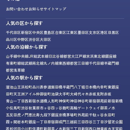
お問い合わせ
お知らせ
サイトマップ
人気の区から探す
千代田区
新宿区
中央区
豊島区
台東区
江東区
墨田区
文京区
港区
目黒区
品川区
中野区
渋谷区
大田区
人気の沿線から探す
山手線
中央線
JR総武本線
日比谷線
都営大江戸線
京浜東北線
銀座線
有楽町線
総武線
南北線
丸ノ内線
東西線
都営三田線
千代田線
半蔵門線
都営浅草線
人気の駅から探す
溜池山王
浜松町
品川
表参道
飯田橋
半蔵門
八丁堀
日本橋
内幸町
東銀座
田町
天王洲アイル
仲御徒町
池袋
大手町
大崎
代々木
赤坂見附
赤坂
青山一丁目
西新宿
水道橋
人形町
神保町
神田
神谷町
新宿御苑前
新宿
新橋
小伝馬町
渋谷
秋葉原
市ヶ谷
四ッ谷
麹町
高輪ゲートウェイ
御茶ノ水
五反田
虎ノ門
恵比寿
九段下
銀座
京橋
茅場町
外苑前
千駄ヶ谷
永田町
霞ヶ関
岩本町
銀座一丁目
原宿
御成門
三越前
三田
四谷三丁目
汐留
芝公園
若松河田
小川町
信濃町
新御茶ノ水
新宿三丁目
新宿西口
神楽坂
水天宮前