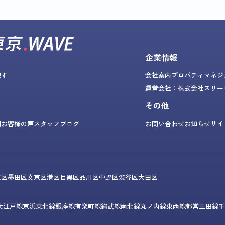
企業情報
探す
会社案内
プロパティマネジ
運営会社：株式会社スリー
その他
問
お客様の声
スタッフブログ
お問い合わせ
お知らせ
サイ
東区
墨田区
文京区
港区
目黒区
品川区
中野区
渋谷区
大田区
大江戸線
京浜東北線
銀座線
有楽町線
総武線
南北線
丸ノ内線
東西線
都営三田線
千