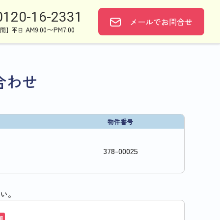
0120-16-2331
メールで
お問合せ
AM9:00〜PM7:00
間】平日
合わせ
物件番号
378
-
00025
い。
須