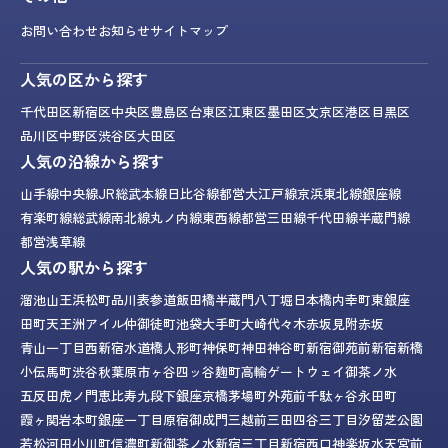
お問い合わせ
お知らせ
サイトマップ
人気の区から探す
千代田区
新宿区
中央区
豊島区
台東区
江東区
墨田区
文京区
港区
目黒区
品川区
中野区
渋谷区
大田区
人気の沿線から探す
山手線
中央線
JR総武本線
日比谷線
都営大江戸線
京浜東北線
銀座線
有楽町線
総武線
南北線
丸ノ内線
東西線
都営三田線
千代田線
半蔵門線
都営浅草線
人気の駅から探す
溜池山王
浜松町
品川
表参道
飯田橋
半蔵門
八丁堀
日本橋
内幸町
東銀座
田町
天王洲アイル
仲御徒町
池袋
大手町
大崎
代々木
赤坂見附
赤坂
青山一丁目
西新宿
水道橋
人形町
神保町
神田
神谷町
新宿御苑前
新宿
新橋
小伝馬町
渋谷
秋葉原
市ヶ谷
四ッ谷
麹町
高輪ゲートウェイ
御茶ノ水
五反田
虎ノ門
恵比寿
九段下
銀座
京橋
茅場町
外苑前
千駄ヶ谷
永田町
霞ヶ関
岩本町
銀座一丁目
原宿
御成門
三越前
三田
四谷三丁目
汐留
芝公園
若松河田
小川町
信濃町
新御茶ノ水
新宿三丁目
新宿西口
神楽坂
水天宮前