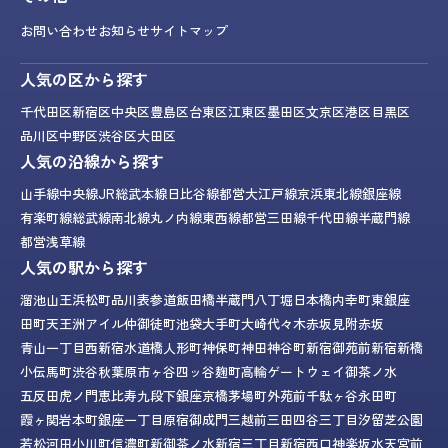
お問い合わせ
お知らせ
サイトマップ
人気の区から探す
千代田区
新宿区
中央区
豊島区
台東区
江東区
墨田区
文京区
港区
目黒区
品川区
中野区
渋谷区
大田区
人気の沿線から探す
山手線
中央線
JR総武本線
日比谷線
都営大江戸線
京浜東北線
銀座線
有楽町線
総武線
南北線
丸ノ内線
東西線
都営三田線
千代田線
半蔵門線
都営浅草線
人気の駅から探す
溜池山王
浜松町
品川
表参道
飯田橋
半蔵門
八丁堀
日本橋
内幸町
東銀座
田町
天王洲アイル
仲御徒町
池袋
大手町
大崎
代々木
赤坂見附
赤坂
青山一丁目
西新宿
水道橋
人形町
神保町
神田
神谷町
新宿御苑前
新宿
新橋
小伝馬町
渋谷
秋葉原
市ヶ谷
四ッ谷
麹町
高輪ゲートウェイ
御茶ノ水
五反田
虎ノ門
恵比寿
九段下
銀座
京橋
茅場町
外苑前
千駄ヶ谷
永田町
霞ヶ関
岩本町
銀座一丁目
原宿
御成門
三越前
三田
四谷三丁目
汐留
芝公園
若松河田
小川町
信濃町
新御茶ノ水
新宿三丁目
新宿西口
神楽坂
水天宮前