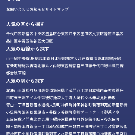
お問い合わせ
お知らせ
サイトマップ
人気の区から探す
千代田区
新宿区
中央区
豊島区
台東区
江東区
墨田区
文京区
港区
目黒区
品川区
中野区
渋谷区
大田区
人気の沿線から探す
山手線
中央線
JR総武本線
日比谷線
都営大江戸線
京浜東北線
銀座線
有楽町線
総武線
南北線
丸ノ内線
東西線
都営三田線
千代田線
半蔵門線
都営浅草線
人気の駅から探す
溜池山王
浜松町
品川
表参道
飯田橋
半蔵門
八丁堀
日本橋
内幸町
東銀座
田町
天王洲アイル
仲御徒町
池袋
大手町
大崎
代々木
赤坂見附
赤坂
青山一丁目
西新宿
水道橋
人形町
神保町
神田
神谷町
新宿御苑前
新宿
新橋
小伝馬町
渋谷
秋葉原
市ヶ谷
四ッ谷
麹町
高輪ゲートウェイ
御茶ノ水
五反田
虎ノ門
恵比寿
九段下
銀座
京橋
茅場町
外苑前
千駄ヶ谷
永田町
霞ヶ関
岩本町
銀座一丁目
原宿
御成門
三越前
三田
四谷三丁目
汐留
芝公園
若松河田
小川町
信濃町
新御茶ノ水
新宿三丁目
新宿西口
神楽坂
水天宮前