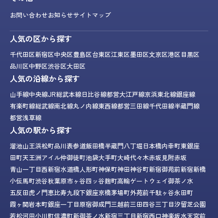
お問い合わせ
お知らせ
サイトマップ
人気の区から探す
千代田区
新宿区
中央区
豊島区
台東区
江東区
墨田区
文京区
港区
目黒区
品川区
中野区
渋谷区
大田区
人気の沿線から探す
山手線
中央線
JR総武本線
日比谷線
都営大江戸線
京浜東北線
銀座線
有楽町線
総武線
南北線
丸ノ内線
東西線
都営三田線
千代田線
半蔵門線
都営浅草線
人気の駅から探す
溜池山王
浜松町
品川
表参道
飯田橋
半蔵門
八丁堀
日本橋
内幸町
東銀座
田町
天王洲アイル
仲御徒町
池袋
大手町
大崎
代々木
赤坂見附
赤坂
青山一丁目
西新宿
水道橋
人形町
神保町
神田
神谷町
新宿御苑前
新宿
新橋
小伝馬町
渋谷
秋葉原
市ヶ谷
四ッ谷
麹町
高輪ゲートウェイ
御茶ノ水
五反田
虎ノ門
恵比寿
九段下
銀座
京橋
茅場町
外苑前
千駄ヶ谷
永田町
霞ヶ関
岩本町
銀座一丁目
原宿
御成門
三越前
三田
四谷三丁目
汐留
芝公園
若松河田
小川町
信濃町
新御茶ノ水
新宿三丁目
新宿西口
神楽坂
水天宮前