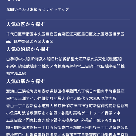
お問い合わせ
お知らせ
サイトマップ
人気の区から探す
千代田区
新宿区
中央区
豊島区
台東区
江東区
墨田区
文京区
港区
目黒区
品川区
中野区
渋谷区
大田区
人気の沿線から探す
山手線
中央線
JR総武本線
日比谷線
都営大江戸線
京浜東北線
銀座線
有楽町線
総武線
南北線
丸ノ内線
東西線
都営三田線
千代田線
半蔵門線
都営浅草線
人気の駅から探す
溜池山王
浜松町
品川
表参道
飯田橋
半蔵門
八丁堀
日本橋
内幸町
東銀座
田町
天王洲アイル
仲御徒町
池袋
大手町
大崎
代々木
赤坂見附
赤坂
青山一丁目
西新宿
水道橋
人形町
神保町
神田
神谷町
新宿御苑前
新宿
新橋
小伝馬町
渋谷
秋葉原
市ヶ谷
四ッ谷
麹町
高輪ゲートウェイ
御茶ノ水
五反田
虎ノ門
恵比寿
九段下
銀座
京橋
茅場町
外苑前
千駄ヶ谷
永田町
霞ヶ関
岩本町
銀座一丁目
原宿
御成門
三越前
三田
四谷三丁目
汐留
芝公園
若松河田
小川町
信濃町
新御茶ノ水
新宿三丁目
新宿西口
神楽坂
水天宮前