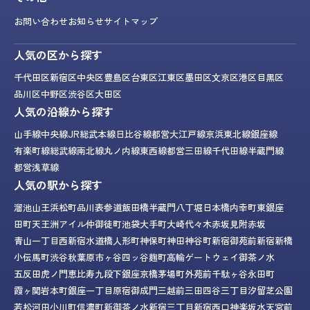
お問い合わせ
お知らせ
サイトマップ
人気の区から探す
千代田区
新宿区
中央区
豊島区
台東区
江東区
墨田区
文京区
港区
目黒区
品川区
中野区
渋谷区
大田区
人気の沿線から探す
山手線
中央線
JR総武本線
日比谷線
都営大江戸線
京浜東北線
銀座線
有楽町線
総武線
南北線
丸ノ内線
東西線
都営三田線
千代田線
半蔵門線
都営浅草線
人気の駅から探す
溜池山王
浜松町
品川
表参道
飯田橋
半蔵門
八丁堀
日本橋
内幸町
東銀座
田町
天王洲アイル
仲御徒町
池袋
大手町
大崎
代々木
赤坂見附
赤坂
青山一丁目
西新宿
水道橋
人形町
神保町
神田
神谷町
新宿御苑前
新宿
新橋
小伝馬町
渋谷
秋葉原
市ヶ谷
四ッ谷
麹町
高輪ゲートウェイ
御茶ノ水
五反田
虎ノ門
恵比寿
九段下
銀座
京橋
茅場町
外苑前
千駄ヶ谷
永田町
霞ヶ関
岩本町
銀座一丁目
原宿
御成門
三越前
三田
四谷三丁目
汐留
芝公園
若松河田
小川町
信濃町
新御茶ノ水
新宿三丁目
新宿西口
神楽坂
水天宮前