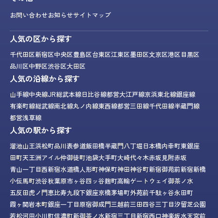
お問い合わせ
お知らせ
サイトマップ
人気の区から探す
千代田区
新宿区
中央区
豊島区
台東区
江東区
墨田区
文京区
港区
目黒区
品川区
中野区
渋谷区
大田区
人気の沿線から探す
山手線
中央線
JR総武本線
日比谷線
都営大江戸線
京浜東北線
銀座線
有楽町線
総武線
南北線
丸ノ内線
東西線
都営三田線
千代田線
半蔵門線
都営浅草線
人気の駅から探す
溜池山王
浜松町
品川
表参道
飯田橋
半蔵門
八丁堀
日本橋
内幸町
東銀座
田町
天王洲アイル
仲御徒町
池袋
大手町
大崎
代々木
赤坂見附
赤坂
青山一丁目
西新宿
水道橋
人形町
神保町
神田
神谷町
新宿御苑前
新宿
新橋
小伝馬町
渋谷
秋葉原
市ヶ谷
四ッ谷
麹町
高輪ゲートウェイ
御茶ノ水
五反田
虎ノ門
恵比寿
九段下
銀座
京橋
茅場町
外苑前
千駄ヶ谷
永田町
霞ヶ関
岩本町
銀座一丁目
原宿
御成門
三越前
三田
四谷三丁目
汐留
芝公園
若松河田
小川町
信濃町
新御茶ノ水
新宿三丁目
新宿西口
神楽坂
水天宮前