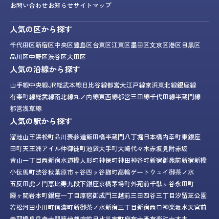
お問い合わせ
お知らせ
サイトマップ
人気の区から探す
千代田区
新宿区
中央区
豊島区
台東区
江東区
墨田区
文京区
港区
目黒区
品川区
中野区
渋谷区
大田区
人気の沿線から探す
山手線
中央線
JR総武本線
日比谷線
都営大江戸線
京浜東北線
銀座線
有楽町線
総武線
南北線
丸ノ内線
東西線
都営三田線
千代田線
半蔵門線
都営浅草線
人気の駅から探す
溜池山王
浜松町
品川
表参道
飯田橋
半蔵門
八丁堀
日本橋
内幸町
東銀座
田町
天王洲アイル
仲御徒町
池袋
大手町
大崎
代々木
赤坂見附
赤坂
青山一丁目
西新宿
水道橋
人形町
神保町
神田
神谷町
新宿御苑前
新宿
新橋
小伝馬町
渋谷
秋葉原
市ヶ谷
四ッ谷
麹町
高輪ゲートウェイ
御茶ノ水
五反田
虎ノ門
恵比寿
九段下
銀座
京橋
茅場町
外苑前
千駄ヶ谷
永田町
霞ヶ関
岩本町
銀座一丁目
原宿
御成門
三越前
三田
四谷三丁目
汐留
芝公園
若松河田
小川町
信濃町
新御茶ノ水
新宿三丁目
新宿西口
神楽坂
水天宮前
赤羽橋
泉岳寺
大門
築地
都庁前
日比谷
宝町
麻布十番
有楽町
六本木