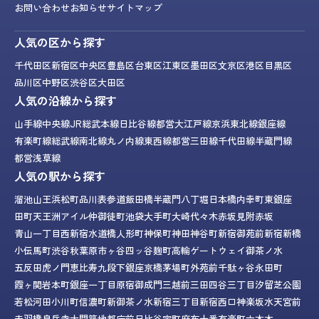
お問い合わせ
お知らせ
サイトマップ
人気の区から探す
千代田区
新宿区
中央区
豊島区
台東区
江東区
墨田区
文京区
港区
目黒区
品川区
中野区
渋谷区
大田区
人気の沿線から探す
山手線
中央線
JR総武本線
日比谷線
都営大江戸線
京浜東北線
銀座線
有楽町線
総武線
南北線
丸ノ内線
東西線
都営三田線
千代田線
半蔵門線
都営浅草線
人気の駅から探す
溜池山王
浜松町
品川
表参道
飯田橋
半蔵門
八丁堀
日本橋
内幸町
東銀座
田町
天王洲アイル
仲御徒町
池袋
大手町
大崎
代々木
赤坂見附
赤坂
青山一丁目
西新宿
水道橋
人形町
神保町
神田
神谷町
新宿御苑前
新宿
新橋
小伝馬町
渋谷
秋葉原
市ヶ谷
四ッ谷
麹町
高輪ゲートウェイ
御茶ノ水
五反田
虎ノ門
恵比寿
九段下
銀座
京橋
茅場町
外苑前
千駄ヶ谷
永田町
霞ヶ関
岩本町
銀座一丁目
原宿
御成門
三越前
三田
四谷三丁目
汐留
芝公園
若松河田
小川町
信濃町
新御茶ノ水
新宿三丁目
新宿西口
神楽坂
水天宮前
赤羽橋
泉岳寺
大門
築地
都庁前
日比谷
宝町
麻布十番
有楽町
六本木