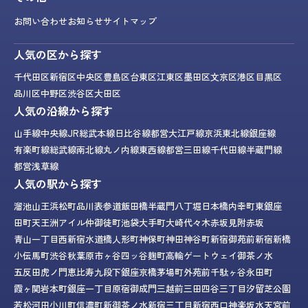
お問い合わせ
お知らせ
サイトマップ
人気の区から探す
千代田区
新宿区
中央区
豊島区
台東区
江東区
墨田区
文京区
港区
目黒区
品川区
中野区
渋谷区
大田区
人気の沿線から探す
山手線
中央線
JR総武本線
日比谷線
都営大江戸線
京浜東北線
銀座線
有楽町線
総武線
南北線
丸ノ内線
東西線
都営三田線
千代田線
半蔵門線
都営浅草線
人気の駅から探す
溜池山王
浜松町
品川
表参道
飯田橋
半蔵門
八丁堀
日本橋
内幸町
東銀座
田町
天王洲アイル
仲御徒町
池袋
大手町
大崎
代々木
赤坂見附
赤坂
青山一丁目
西新宿
水道橋
人形町
神保町
神田
神谷町
新宿御苑前
新宿
新橋
小伝馬町
渋谷
秋葉原
市ヶ谷
四ッ谷
麹町
高輪ゲートウェイ
御茶ノ水
五反田
虎ノ門
恵比寿
九段下
銀座
京橋
茅場町
外苑前
千駄ヶ谷
永田町
霞ヶ関
岩本町
銀座一丁目
原宿
御成門
三越前
三田
四谷三丁目
汐留
芝公園
若松河田
小川町
信濃町
新御茶ノ水
新宿三丁目
新宿西口
神楽坂
水天宮前