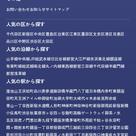
お問い合わせ
お知らせ
サイトマップ
人気の区から探す
千代田区
新宿区
中央区
豊島区
台東区
江東区
墨田区
文京区
港区
目黒区
品川区
中野区
渋谷区
大田区
人気の沿線から探す
山手線
中央線
JR総武本線
日比谷線
都営大江戸線
京浜東北線
銀座線
有楽町線
総武線
南北線
丸ノ内線
東西線
都営三田線
千代田線
半蔵門線
都営浅草線
人気の駅から探す
溜池山王
浜松町
品川
表参道
飯田橋
半蔵門
八丁堀
日本橋
内幸町
東銀座
田町
天王洲アイル
仲御徒町
池袋
大手町
大崎
代々木
赤坂見附
赤坂
青山一丁目
西新宿
水道橋
人形町
神保町
神田
神谷町
新宿御苑前
新宿
新橋
小伝馬町
渋谷
秋葉原
市ヶ谷
四ッ谷
麹町
高輪ゲートウェイ
御茶ノ水
五反田
虎ノ門
恵比寿
九段下
銀座
京橋
茅場町
外苑前
千駄ヶ谷
永田町
霞ヶ関
岩本町
銀座一丁目
原宿
御成門
三越前
三田
四谷三丁目
汐留
芝公園
若松河田
小川町
信濃町
新御茶ノ水
新宿三丁目
新宿西口
神楽坂
水天宮前