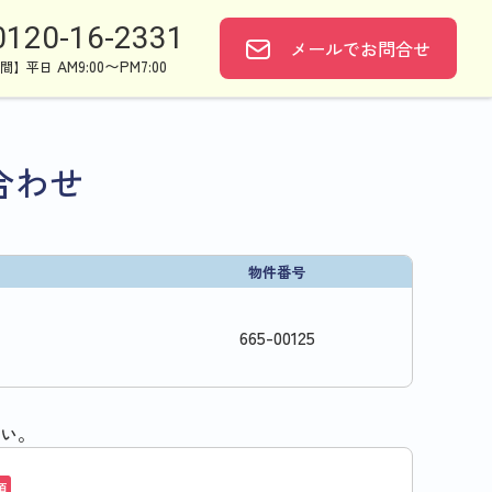
0120-16-2331
メールで
お問合せ
AM9:00〜PM7:00
間】平日
合わせ
物件番号
665
-
00125
い。
須