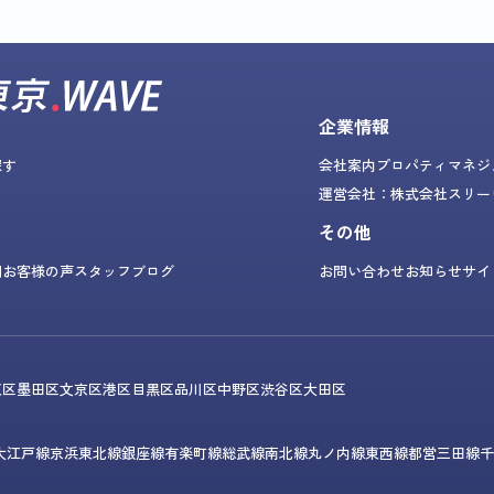
企業情報
探す
会社案内
プロパティマネジ
運営会社：株式会社スリー
その他
問
お客様の声
スタッフブログ
お問い合わせ
お知らせ
サイ
東区
墨田区
文京区
港区
目黒区
品川区
中野区
渋谷区
大田区
大江戸線
京浜東北線
銀座線
有楽町線
総武線
南北線
丸ノ内線
東西線
都営三田線
千