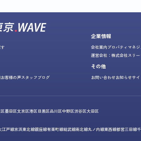
企業情報
探す
会社案内
プロパティマネジ
運営会社：株式会社スリー
その他
問
お客様の声
スタッフブログ
お問い合わせ
お知らせ
サイ
東区
墨田区
文京区
港区
目黒区
品川区
中野区
渋谷区
大田区
大江戸線
京浜東北線
銀座線
有楽町線
総武線
南北線
丸ノ内線
東西線
都営三田線
千