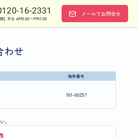
0120-16-2331
メールで
お問合せ
AM9:00〜PM7:00
間】平日
合わせ
物件番号
761
-
00257
い。
須