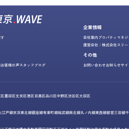
企業情報
探す
会社案内
プロパティマネジ
運営会社：株式会社スリー
その他
問
お客様の声
スタッフブログ
お問い合わせ
お知らせ
サイ
東区
墨田区
文京区
港区
目黒区
品川区
中野区
渋谷区
大田区
大江戸線
京浜東北線
銀座線
有楽町線
総武線
南北線
丸ノ内線
東西線
都営三田線
千