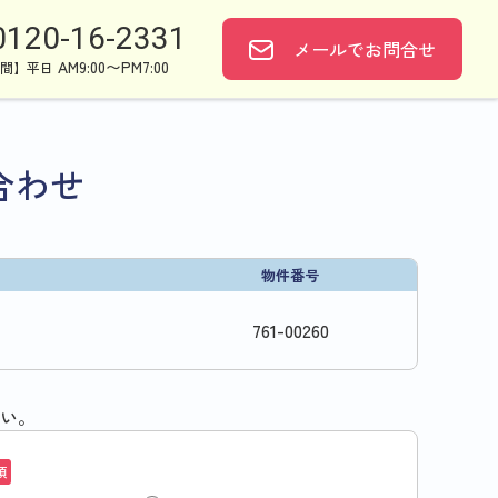
0120-16-2331
メールで
お問合せ
AM9:00〜PM7:00
間】平日
合わせ
物件番号
761
-
00260
い。
須