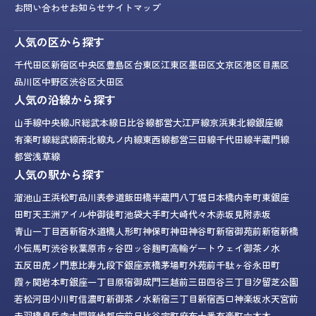
お問い合わせ
お知らせ
サイトマップ
人気の区から探す
千代田区
新宿区
中央区
豊島区
台東区
江東区
墨田区
文京区
港区
目黒区
品川区
中野区
渋谷区
大田区
人気の沿線から探す
山手線
中央線
JR総武本線
日比谷線
都営大江戸線
京浜東北線
銀座線
有楽町線
総武線
南北線
丸ノ内線
東西線
都営三田線
千代田線
半蔵門線
都営浅草線
人気の駅から探す
溜池山王
浜松町
品川
表参道
飯田橋
半蔵門
八丁堀
日本橋
内幸町
東銀座
田町
天王洲アイル
仲御徒町
池袋
大手町
大崎
代々木
赤坂見附
赤坂
青山一丁目
西新宿
水道橋
人形町
神保町
神田
神谷町
新宿御苑前
新宿
新橋
小伝馬町
渋谷
秋葉原
市ヶ谷
四ッ谷
麹町
高輪ゲートウェイ
御茶ノ水
五反田
虎ノ門
恵比寿
九段下
銀座
京橋
茅場町
外苑前
千駄ヶ谷
永田町
霞ヶ関
岩本町
銀座一丁目
原宿
御成門
三越前
三田
四谷三丁目
汐留
芝公園
若松河田
小川町
信濃町
新御茶ノ水
新宿三丁目
新宿西口
神楽坂
水天宮前
赤羽橋
泉岳寺
大門
築地
都庁前
日比谷
宝町
麻布十番
有楽町
六本木