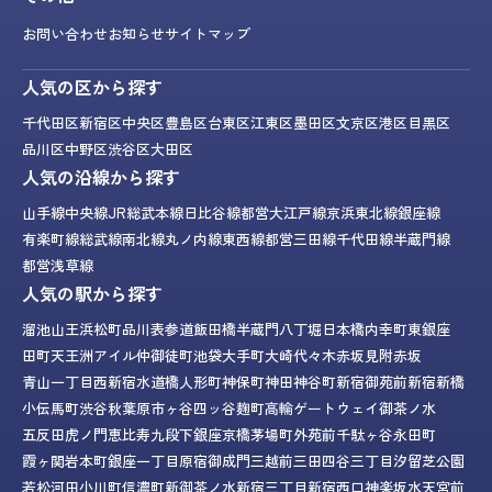
お問い合わせ
お知らせ
サイトマップ
人気の区から探す
千代田区
新宿区
中央区
豊島区
台東区
江東区
墨田区
文京区
港区
目黒区
品川区
中野区
渋谷区
大田区
人気の沿線から探す
山手線
中央線
JR総武本線
日比谷線
都営大江戸線
京浜東北線
銀座線
有楽町線
総武線
南北線
丸ノ内線
東西線
都営三田線
千代田線
半蔵門線
都営浅草線
人気の駅から探す
溜池山王
浜松町
品川
表参道
飯田橋
半蔵門
八丁堀
日本橋
内幸町
東銀座
田町
天王洲アイル
仲御徒町
池袋
大手町
大崎
代々木
赤坂見附
赤坂
青山一丁目
西新宿
水道橋
人形町
神保町
神田
神谷町
新宿御苑前
新宿
新橋
小伝馬町
渋谷
秋葉原
市ヶ谷
四ッ谷
麹町
高輪ゲートウェイ
御茶ノ水
五反田
虎ノ門
恵比寿
九段下
銀座
京橋
茅場町
外苑前
千駄ヶ谷
永田町
霞ヶ関
岩本町
銀座一丁目
原宿
御成門
三越前
三田
四谷三丁目
汐留
芝公園
若松河田
小川町
信濃町
新御茶ノ水
新宿三丁目
新宿西口
神楽坂
水天宮前