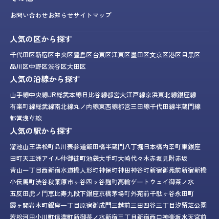
お問い合わせ
お知らせ
サイトマップ
人気の区から探す
千代田区
新宿区
中央区
豊島区
台東区
江東区
墨田区
文京区
港区
目黒区
品川区
中野区
渋谷区
大田区
人気の沿線から探す
山手線
中央線
JR総武本線
日比谷線
都営大江戸線
京浜東北線
銀座線
有楽町線
総武線
南北線
丸ノ内線
東西線
都営三田線
千代田線
半蔵門線
都営浅草線
人気の駅から探す
溜池山王
浜松町
品川
表参道
飯田橋
半蔵門
八丁堀
日本橋
内幸町
東銀座
田町
天王洲アイル
仲御徒町
池袋
大手町
大崎
代々木
赤坂見附
赤坂
青山一丁目
西新宿
水道橋
人形町
神保町
神田
神谷町
新宿御苑前
新宿
新橋
小伝馬町
渋谷
秋葉原
市ヶ谷
四ッ谷
麹町
高輪ゲートウェイ
御茶ノ水
五反田
虎ノ門
恵比寿
九段下
銀座
京橋
茅場町
外苑前
千駄ヶ谷
永田町
霞ヶ関
岩本町
銀座一丁目
原宿
御成門
三越前
三田
四谷三丁目
汐留
芝公園
若松河田
小川町
信濃町
新御茶ノ水
新宿三丁目
新宿西口
神楽坂
水天宮前