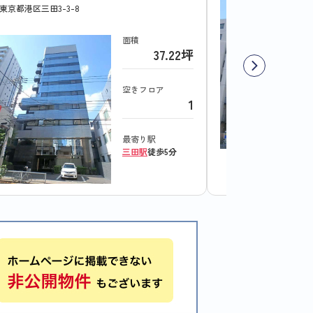
東京都港区三田3-3-8
面積
37.22坪
空きフロア
1
最寄り駅
三田駅
徒歩5分