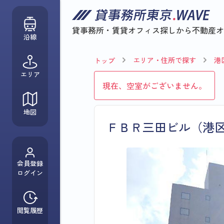
貸事務所・賃貸オフィス探しから
不動産オ
沿線
エリア・住所で探す
港
トップ
エリア
現在、空室がございません。
地図
ＦＢＲ三田ビル（港
会員登録
ログイン
閲覧履歴