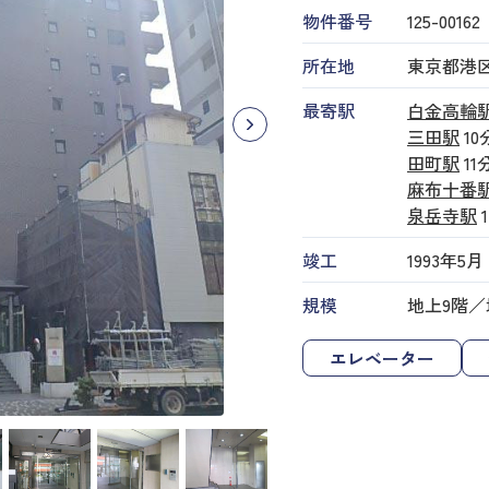
物件番号
125​-​00162
所在地
東京都港区三
最寄駅
白金高輪
三田駅
10
田町駅
11
麻布十番
泉岳寺駅
竣工
1993年5月
規模
地上9階／
エレベーター