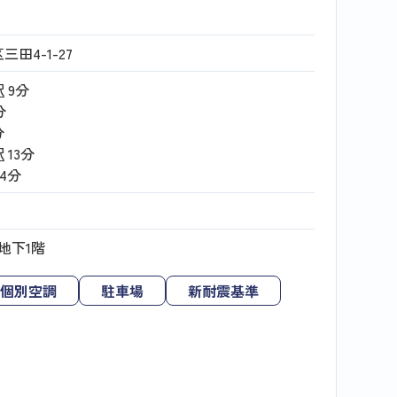
田4-1-27
駅
9分
分
分
駅
13分
14分
地下1階
個別空調
駐車場
新耐震基準