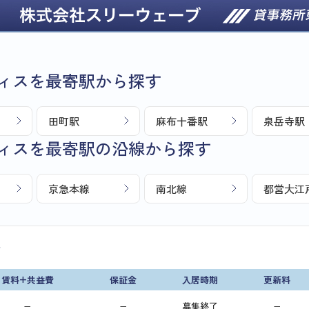
ィスを最寄駅から探す
田町駅
麻布十番駅
泉岳寺駅
ィスを最寄駅の沿線から探す
京急本線
南北線
都営大江
画
賃料+共益費
保証金
入居時期
更新料
−
−
募集終了
−