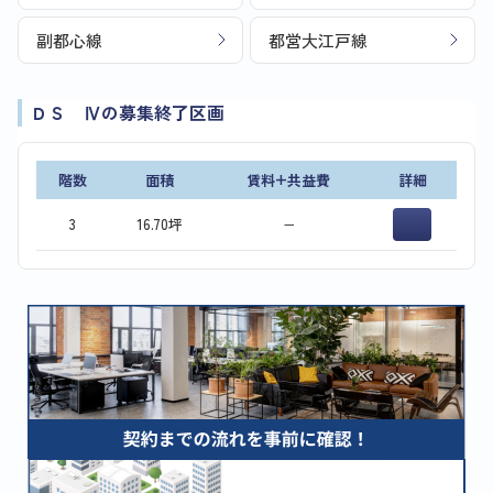
副都心線
都営大江戸線
ＤＳ Ⅳの募集終了区画
階数
面積
賃料+共益費
詳細
3
16.70坪
−