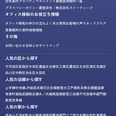
会社案内
プロパティマネジメント業務
管理物件一覧
プライバシーポリシー
運営会社：株式会社スリーウェーブ
オフィス移転のお役立ち情報
オフィス移転の仲介の流れ
よくある質問
お客様の声
スタッフブログ
貸事務所の賃料相場情報
その他
お問い合わせ
お知らせ
サイトマップ
人気の区から探す
千代田区
新宿区
中央区
豊島区
台東区
江東区
墨田区
文京区
港区
目黒区
品川区
中野区
渋谷区
大田区
人気の沿線から探す
山手線
中央線
JR総武本線
日比谷線
都営大江戸線
京浜東北線
銀座線
有楽町線
総武線
南北線
丸ノ内線
東西線
都営三田線
千代田線
半蔵門線
都営浅草線
人気の駅から探す
溜池山王
浜松町
品川
表参道
飯田橋
半蔵門
八丁堀
日本橋
内幸町
東銀座