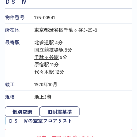
ＤＳ Ⅳ
物件番号
175​-​00541
所在地
東京都渋谷区千駄ヶ谷3-25-9
最寄駅
北参道駅
4分
国立競技場駅
9分
千駄ヶ谷駅
9分
原宿駅
11分
代々木駅
12分
竣工
1970年10月
規模
地上3階
個別空調
旧耐震基準
ＤＳ Ⅳの空室フロアリスト