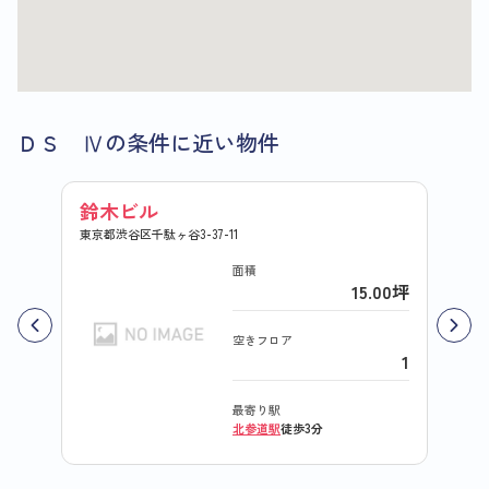
ＤＳ Ⅳの条件に近い物件
鈴木ビル
ＲＥ
東京都渋谷区千駄ヶ谷3-37-11
東京都渋
面積
15.00坪
空きフロア
1
最寄り駅
北参道駅
徒歩3分