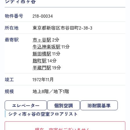
シティ市ヶ谷
物件番号
218​-​00034
所在地
東京都新宿区市谷田町2-38-3
最寄駅
市ヶ谷駅
2分
牛込神楽坂駅
11分
飯田橋駅
11分
麹町駅
14分
半蔵門駅
19分
竣工
1972年11月
規模
地上8階／地下1階
エレベーター
個別空調
旧耐震基準
シティ市ヶ谷の空室フロアリスト
現在、空室がございません。