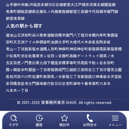
山手線
中央線
JR総武本線
日比谷線
都営大江戸線
京浜東北線
銀座線
有楽町線
総武線
南北線
丸ノ内線
東西線
都営三田線
千代田線
半蔵門線
都営浅草線
人気の駅から探す
溜池山王
浜松町
品川
表参道
飯田橋
半蔵門
八丁堀
日本橋
内幸町
東銀座
田町
天王洲アイル
仲御徒町
池袋
大手町
大崎
代々木
赤坂見附
赤坂
青山一丁目
西新宿
水道橋
人形町
神保町
神田
神谷町
新宿御苑前
新宿
新橋
小伝馬町
渋谷
秋葉原
市ヶ谷
四ッ谷
麹町
高輪ゲートウェイ
御茶ノ水
五反田
虎ノ門
恵比寿
九段下
銀座
京橋
茅場町
外苑前
千駄ヶ谷
永田町
霞ヶ関
岩本町
銀座一丁目
原宿
御成門
三越前
三田
四谷三丁目
汐留
芝公園
若松河田
小川町
信濃町
新御茶ノ水
新宿三丁目
新宿西口
神楽坂
水天宮前
赤羽橋
泉岳寺
大門
築地
都庁前
日比谷
宝町
麻布十番
有楽町
六本木
六本木一丁目
© 2001–2026
貸事務所東京.WAVE.
All rights reserved.
さがす
履歴
検討中
お問合せ
メニュー