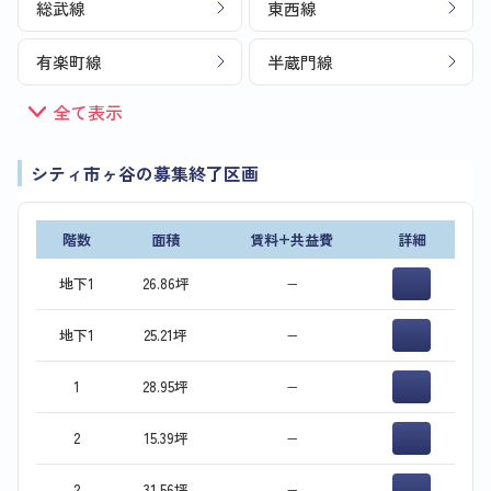
総武線
東西線
有楽町線
半蔵門線
全て表示
シティ市ヶ谷の募集終了区画
階数
面積
賃料+共益費
詳細
地下1
26.86坪
−
地下1
25.21坪
−
1
28.95坪
−
2
15.39坪
−
2
31.56坪
−