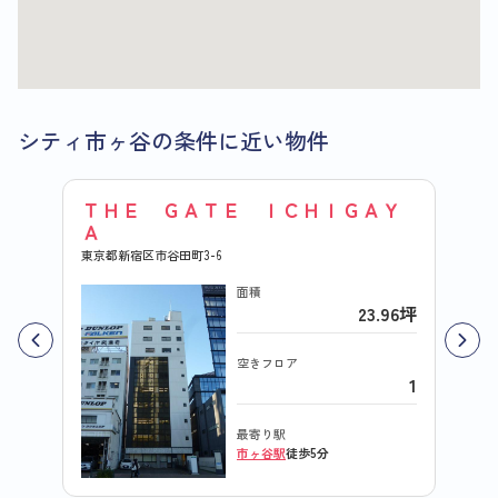
シティ市ヶ谷の条件に近い物件
ＴＨＥ ＧＡＴＥ ＩＣＨＩＧＡＹ
市ヶ
Ａ
ター
東京都新宿区市谷田町3-6
東京都
面積
23.96坪
空きフロア
1
最寄り駅
市ヶ谷駅
徒歩5分