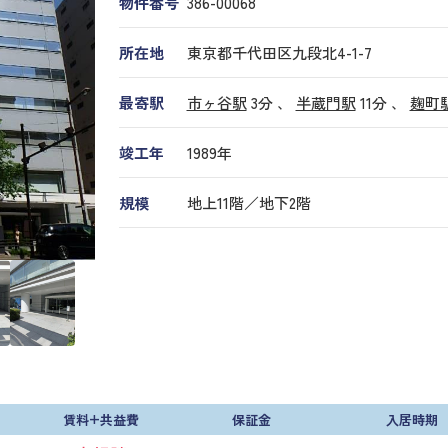
物件番号
386​-​00068
所在地
東京都千代田区九段北4-1-7
最寄駅
市ヶ谷駅
3分 、
半蔵門駅
11分
、
麹町
竣工年
1989年
規模
地上11階／地下2階
賃料+共益費
保証金
入居時期