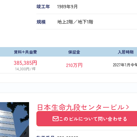
竣工年
1989年9月
規模
地上2階／地下1階
賃料+共益費
保証金
入居時期
385,385円
210万円
2027年1月中
14,300円/坪
日本生命九段センタービル
このビルについて問い合わせる