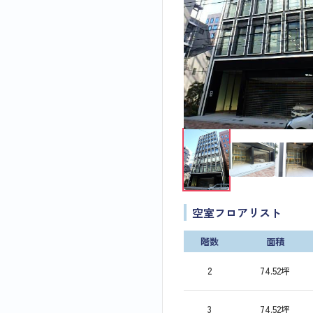
空室フロアリスト
階数
面積
2
74.52坪
3
74.52坪