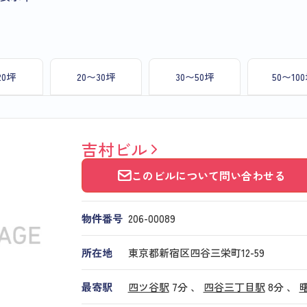
20坪
20〜30坪
30〜50坪
50〜10
吉村ビル
このビルについて問い合わせる
物件番号
206​-​00089
所在地
東京都新宿区四谷三栄町12-59
最寄駅
四ツ谷駅
7分 、
四谷三丁目駅
8分
、