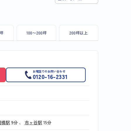
0坪
100〜200坪
200坪以上
お電話でのお問い合わせ
0120-16-2331
曙橋駅
9分
、
市ヶ谷駅
15分