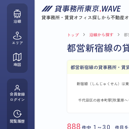
貸事務所・賃貸オフィス探しから
不動産オ
沿線
沿線から探す
都
トップ
エリア
都営新宿線の
地図
都営新宿線の貸事務所・賃
新宿線（しんじゅくせん）は東
会員登録
ログイン
千代田区の岩本町駅(秋葉原へ
閲覧履歴
888
件中
1~30
件目を