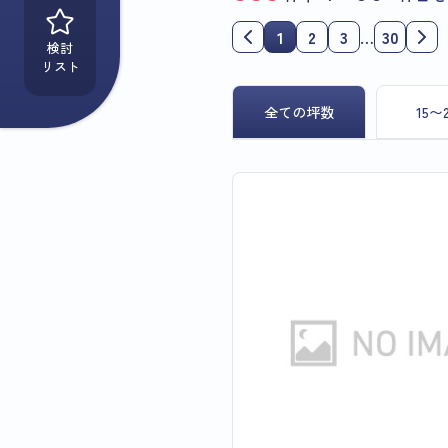
1
2
3
…
30
検討
リスト
全ての坪数
15〜