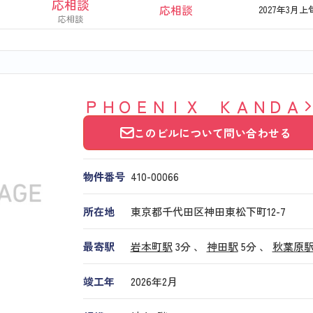
応相談
応相談
2027年3月上
応相談
ＰＨＯＥＮＩＸ ＫＡＮＤＡ
このビルについて問い合わせる
物件番号
410​-​00066
所在地
東京都千代田区神田東松下町12-7
最寄駅
岩本町駅
3分 、
神田駅
5分
、
秋葉原
竣工年
2026年2月