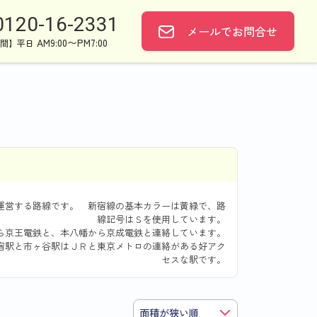
0120-16-2331
メールで
お問合せ
AM9:00〜PM7:00
間】平日
運営する路線です。 新宿線の基本カラーは黄緑で、路
線記号はＳを使用しています。
京王電鉄と、本八幡から京成電鉄と連絡しています。
宿駅と市ヶ谷駅はＪＲと東京メトロの連絡がある好アク
セスな駅です。