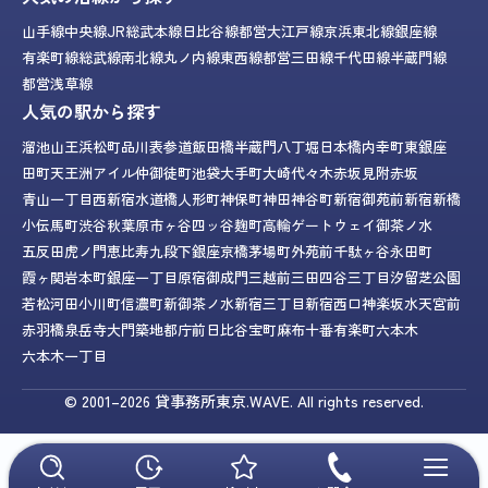
山手線
中央線
JR総武本線
日比谷線
都営大江戸線
京浜東北線
銀座線
有楽町線
総武線
南北線
丸ノ内線
東西線
都営三田線
千代田線
半蔵門線
都営浅草線
人気の駅から探す
溜池山王
浜松町
品川
表参道
飯田橋
半蔵門
八丁堀
日本橋
内幸町
東銀座
田町
天王洲アイル
仲御徒町
池袋
大手町
大崎
代々木
赤坂見附
赤坂
青山一丁目
西新宿
水道橋
人形町
神保町
神田
神谷町
新宿御苑前
新宿
新橋
小伝馬町
渋谷
秋葉原
市ヶ谷
四ッ谷
麹町
高輪ゲートウェイ
御茶ノ水
五反田
虎ノ門
恵比寿
九段下
銀座
京橋
茅場町
外苑前
千駄ヶ谷
永田町
霞ヶ関
岩本町
銀座一丁目
原宿
御成門
三越前
三田
四谷三丁目
汐留
芝公園
若松河田
小川町
信濃町
新御茶ノ水
新宿三丁目
新宿西口
神楽坂
水天宮前
赤羽橋
泉岳寺
大門
築地
都庁前
日比谷
宝町
麻布十番
有楽町
六本木
六本木一丁目
© 2001–2026
貸事務所東京.WAVE.
All rights reserved.