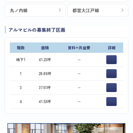
丸ノ内線
都営大江戸線
アルマビルの募集終了区画
階数
面積
賃料+共益費
詳細
地下1
41.23坪
−
1
28.89坪
−
3
37.51坪
−
4
41.53坪
−