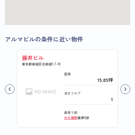
アルマビルの条件に近い物件
藤井ビル
斎藤
東京都新宿区北新宿1-7-18
東京都新
面積
15.85坪
空きフロア
1
最寄り駅
大久保駅
徒歩3分