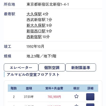
所在地
東京都新宿区北新宿1-4-1
最寄駅
大久保駅
4分
西武新宿駅
7分
新大久保駅
9分
新宿西口駅
9分
西新宿駅
10分
竣工
1992年10月
規模
地上9階／地下1階
エレベーター
個別空調
新耐震基準
アルマビルの空室フロアリスト
階数
面積
賃料+共益費
検討
詳細
2
37.51坪
783,959円