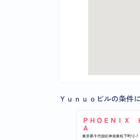
Ｙｕｎｕｏビルの条件
ＰＨＯＥＮＩＸ 
Ａ
東京都千代田区神田東松下町12-7