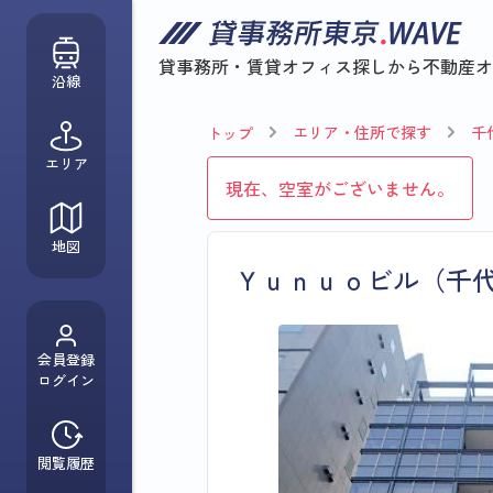
貸事務所・賃貸オフィス探しから
不動産オ
沿線
エリア・住所で探す
千
トップ
エリア
現在、空室がございません。
地図
Ｙｕｎｕｏビル（千
会員登録
ログイン
閲覧履歴