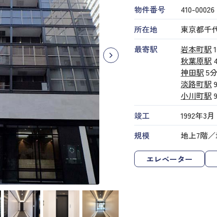
物件番号
410​-​00026
所在地
東京都千代
最寄駅
岩本町駅
秋葉原駅
神田駅
5
淡路町駅
小川町駅
竣工
1992年3月
規模
地上7階／
エレベーター