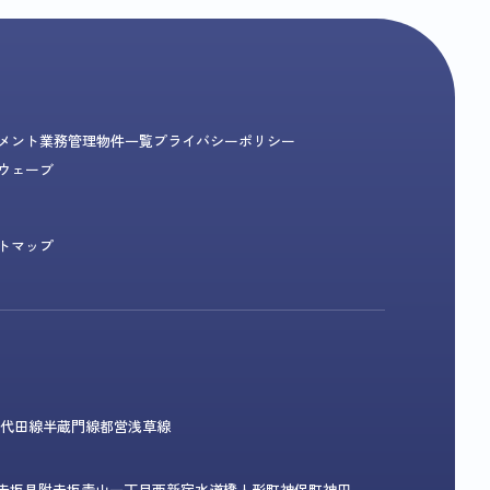
メント業務
管理物件一覧
プライバシーポリシー
ウェーブ
トマップ
代田線
半蔵門線
都営浅草線
赤坂見附
赤坂
青山一丁目
西新宿
水道橋
人形町
神保町
神田