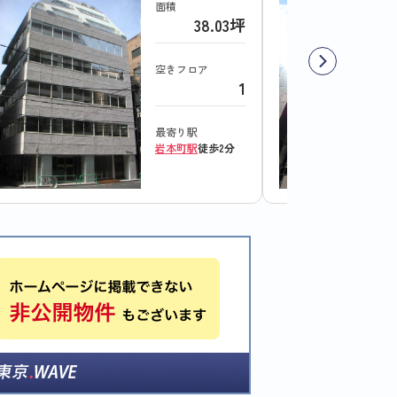
面積
38.03坪
空きフロア
1
最寄り駅
岩本町駅
徒歩2分