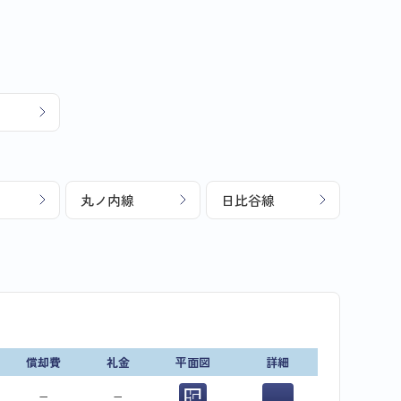
丸ノ内線
日比谷線
償却費
礼金
平面図
詳細
−
−