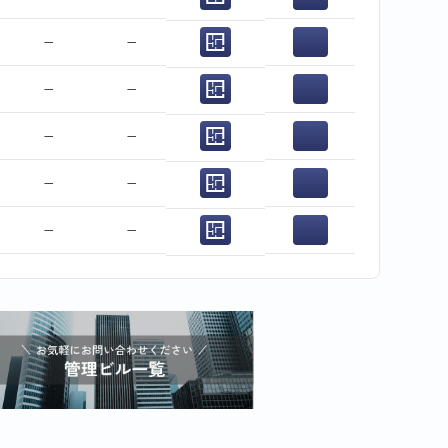
−
−
−
−
−
−
−
−
−
−