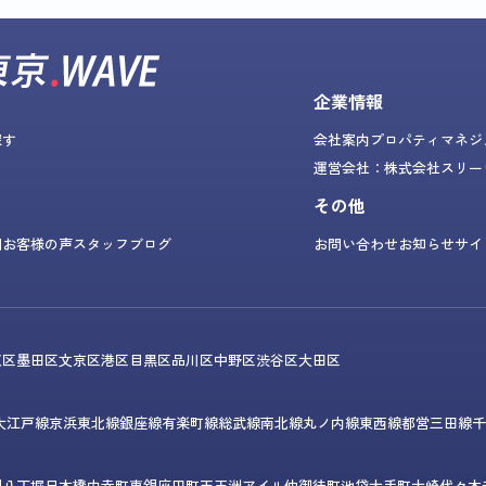
企業情報
探す
会社案内
プロパティマネジ
運営会社：株式会社スリー
その他
問
お客様の声
スタッフブログ
お問い合わせ
お知らせ
サイ
東区
墨田区
文京区
港区
目黒区
品川区
中野区
渋谷区
大田区
大江戸線
京浜東北線
銀座線
有楽町線
総武線
南北線
丸ノ内線
東西線
都営三田線
千
門
八丁堀
日本橋
内幸町
東銀座
田町
天王洲アイル
仲御徒町
池袋
大手町
大崎
代々木