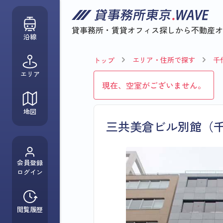
貸事務所・賃貸オフィス探しから
不動産オ
沿線
エリア・住所で探す
千
トップ
エリア
現在、空室がございません。
地図
三共美倉ビル別館（
会員登録
ログイン
閲覧履歴