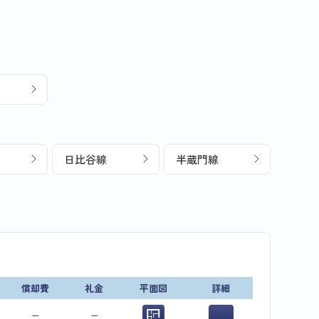
日比谷線
半蔵門線
償却費
礼金
平面図
詳細
−
−