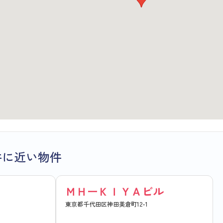
件に近い物件
ＭＨーＫＩＹＡビル
東京都千代田区神田美倉町12-1