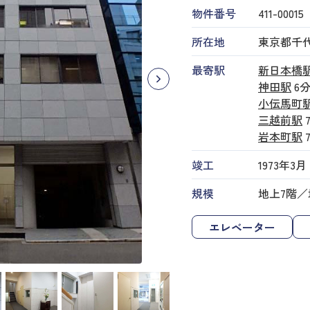
物件番号
411​-​00015
所在地
東京都千
最寄駅
新日本橋
神田駅
6
小伝馬町
三越前駅
岩本町駅
竣工
1973年3月
規模
地上7階／
エレベーター