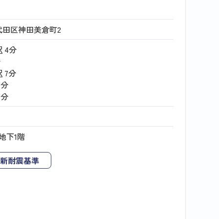
代田区神田美倉町2
駅
4分
分
駅
7分
7分
7分
地下1階
新耐震基準