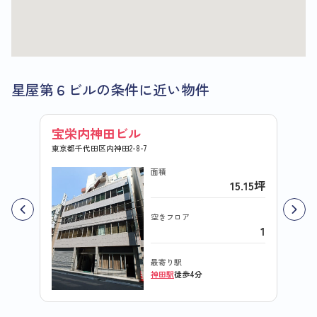
星屋第６ビルの条件に近い物件
宝栄内神田ビル
土井
東京都千代田区内神田2-8-7
東京都千
面積
15.15坪
空きフロア
1
最寄り駅
神田駅
徒歩4分