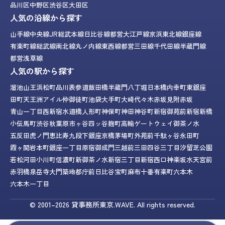
品川区
中野区
渋谷区
大田区
人気の沿線から探す
山手線
中央線
JR総武本線
日比谷線
都営大江戸線
京浜東北線
銀座線
有楽町線
総武線
南北線
丸ノ内線
東西線
都営三田線
千代田線
半蔵門線
都営浅草線
人気の駅から探す
溜池山王
浜松町
品川
表参道
飯田橋
半蔵門
八丁堀
日本橋
内幸町
東銀座
田町
天王洲アイル
仲御徒町
池袋
大手町
大崎
代々木
赤坂見附
赤坂
青山一丁目
西新宿
水道橋
人形町
神保町
神田
神谷町
新宿御苑前
新宿
新橋
小伝馬町
渋谷
秋葉原
市ヶ谷
四ッ谷
麹町
高輪ゲートウェイ
御茶ノ水
五反田
虎ノ門
恵比寿
九段下
銀座
京橋
茅場町
外苑前
千駄ヶ谷
永田町
霞ヶ関
岩本町
銀座一丁目
原宿
御成門
三越前
三田
四谷三丁目
汐留
芝公園
若松河田
小川町
信濃町
新御茶ノ水
新宿三丁目
新宿西口
神楽坂
水天宮前
赤羽橋
泉岳寺
大門
築地
都庁前
日比谷
宝町
麻布十番
有楽町
六本木
六本木一丁目
© 2001–2026
貸事務所東京.WAVE.
All rights reserved.