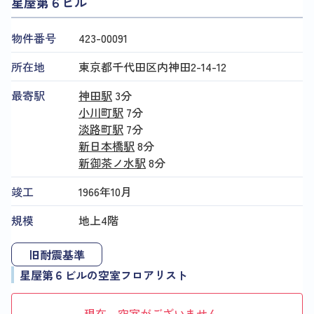
星屋第６ビル
物件番号
423​-​00091
所在地
東京都千代田区内神田2-14-12
最寄駅
神田駅
3分
小川町駅
7分
淡路町駅
7分
新日本橋駅
8分
新御茶ノ水駅
8分
竣工
1966年10月
規模
地上4階
旧耐震基準
星屋第６ビルの空室フロアリスト
現在、空室がございません。