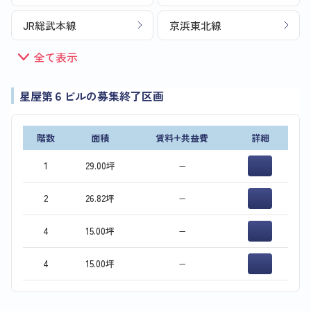
JR総武本線
京浜東北線
全て表示
星屋第６ビルの募集終了区画
階数
面積
賃料+共益費
詳細
1
29.00坪
−
2
26.82坪
−
4
15.00坪
−
4
15.00坪
−