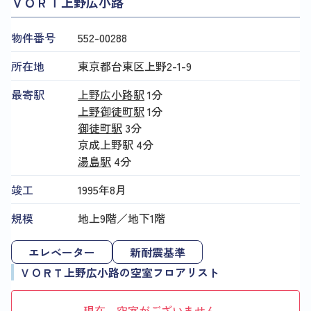
ＶＯＲＴ上野広小路
物件番号
552​-​00288
所在地
東京都台東区上野2-1-9
最寄駅
上野広小路駅
1分
上野御徒町駅
1分
御徒町駅
3分
京成上野駅
4分
湯島駅
4分
竣工
1995年8月
規模
地上9階／地下1階
エレベーター
新耐震基準
ＶＯＲＴ上野広小路の空室フロアリスト
現在、空室がございません。