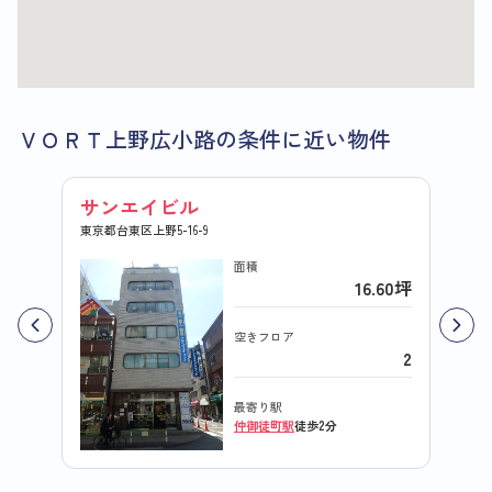
ＶＯＲＴ上野広小路の条件に近い物件
サンエイビル
朝日
東京都台東区上野5-16-9
東京都台
面積
16.60坪
空きフロア
2
最寄り駅
仲御徒町駅
徒歩2分