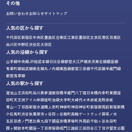
その他
お問い合わせ
お知らせ
サイトマップ
人気の区から探す
千代田区
新宿区
中央区
豊島区
台東区
江東区
墨田区
文京区
港区
目黒区
品川区
中野区
渋谷区
大田区
人気の沿線から探す
山手線
中央線
JR総武本線
日比谷線
都営大江戸線
京浜東北線
銀座線
有楽町線
総武線
南北線
丸ノ内線
東西線
都営三田線
千代田線
半蔵門線
都営浅草線
人気の駅から探す
溜池山王
浜松町
品川
表参道
飯田橋
半蔵門
八丁堀
日本橋
内幸町
東銀座
田町
天王洲アイル
仲御徒町
池袋
大手町
大崎
代々木
赤坂見附
赤坂
青山一丁目
西新宿
水道橋
人形町
神保町
神田
神谷町
新宿御苑前
新宿
新橋
小伝馬町
渋谷
秋葉原
市ヶ谷
四ッ谷
麹町
高輪ゲートウェイ
御茶ノ水
五反田
虎ノ門
恵比寿
九段下
銀座
京橋
茅場町
外苑前
千駄ヶ谷
永田町
霞ヶ関
岩本町
銀座一丁目
原宿
御成門
三越前
三田
四谷三丁目
汐留
芝公園