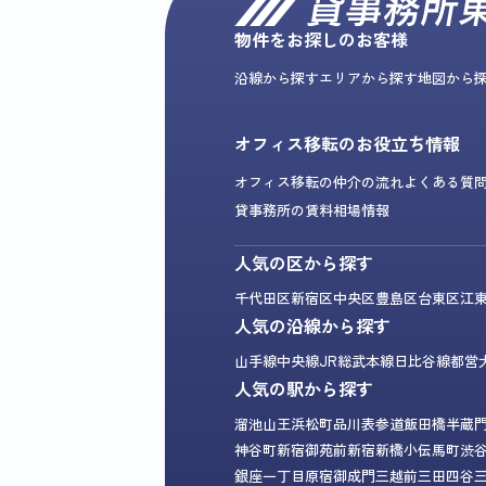
物件をお探しのお客様
沿線から探す
エリアから探す
地図から
オフィス移転のお役立ち情報
オフィス移転の仲介の流れ
よくある質
貸事務所の賃料相場情報
人気の区から探す
千代田区
新宿区
中央区
豊島区
台東区
江
人気の沿線から探す
山手線
中央線
JR総武本線
日比谷線
都営
人気の駅から探す
溜池山王
浜松町
品川
表参道
飯田橋
半蔵
神谷町
新宿御苑前
新宿
新橋
小伝馬町
渋
銀座一丁目
原宿
御成門
三越前
三田
四谷