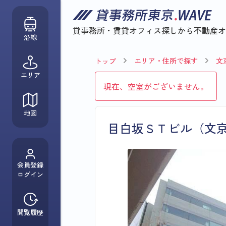
貸事務所・賃貸オフィス探しから
不動産オ
沿線
エリア・住所で探す
文
トップ
エリア
現在、空室がございません。
地図
目白坂ＳＴビル（文
会員登録
ログイン
閲覧履歴