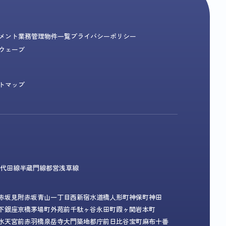
メント業務
管理物件一覧
プライバシーポリシー
ウェーブ
トマップ
代田線
半蔵門線
都営浅草線
赤坂見附
赤坂
青山一丁目
西新宿
水道橋
人形町
神保町
神田
下
銀座
京橋
茅場町
外苑前
千駄ヶ谷
永田町
霞ヶ関
岩本町
水天宮前
赤羽橋
泉岳寺
大門
築地
都庁前
日比谷
宝町
麻布十番