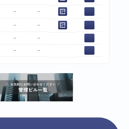
−
−
−
−
−
−
−
−