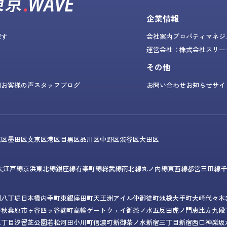
企業情報
探す
会社案内
プロパティマネジ
運営会社：株式会社スリー
その他
問
お客様の声
スタッフブログ
お問い合わせ
お知らせ
サイ
東区
墨田区
文京区
港区
目黒区
品川区
中野区
渋谷区
大田区
大江戸線
京浜東北線
銀座線
有楽町線
総武線
南北線
丸ノ内線
東西線
都営三田線
千
門
八丁堀
日本橋
内幸町
東銀座
田町
天王洲アイル
仲御徒町
池袋
大手町
大崎
代々木
谷
秋葉原
市ヶ谷
四ッ谷
麹町
高輪ゲートウェイ
御茶ノ水
五反田
虎ノ門
恵比寿
九段
三丁目
汐留
芝公園
若松河田
小川町
信濃町
新御茶ノ水
新宿三丁目
新宿西口
神楽坂