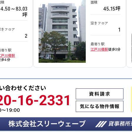
面積
面積
34.50～83.03
45.15坪
坪
空きフロア
1
空きフロア
2
最寄り駅
江戸川橋駅
徒歩3分
最寄り駅
江戸川橋駅
徒歩4分