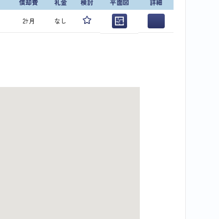
償却費
礼金
検討
平面図
詳細
2ｹ月
なし