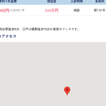
賃料+共益費
保証金
入居時期
更新料
,000円
234万円
相談
新1.5ｹ月
14,693円/坪
報
荷谷駅徒歩8分、江戸川橋駅徒歩15分の賃貸オフィスです。
のアクセス