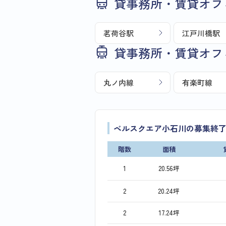
貸事務所・賃貸オフ
茗荷谷駅
江戸川橋駅
貸事務所・賃貸オフ
丸ノ内線
有楽町線
ベルスクエア小石川の募集終
階数
面積
1
20.56坪
2
20.24坪
2
17.24坪