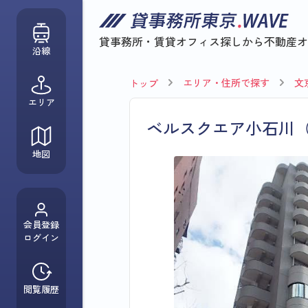
貸事務所・賃貸オフィス探しから
不動産オ
沿線
エリア・住所で探す
文
トップ
エリア
ベルスクエア小石川
地図
会員登録
ログイン
閲覧履歴