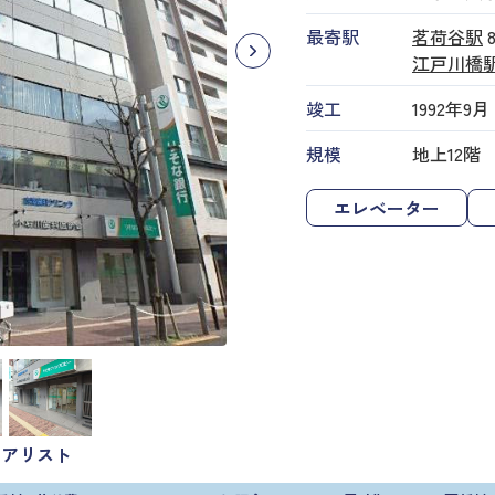
最寄駅
茗荷谷駅
江戸川橋
竣工
1992年9月
規模
地上12階
エレベーター
ロアリスト