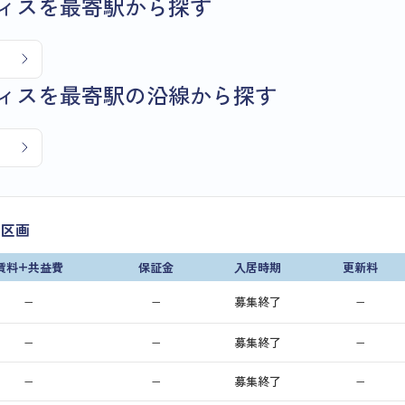
ィスを最寄駅から探す
ィスを最寄駅の沿線から探す
了区画
賃料+共益費
保証金
入居時期
更新料
−
−
募集終了
−
−
−
募集終了
−
−
−
募集終了
−