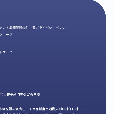
メント業務
管理物件一覧
プライバシーポリシー
ウェーブ
トマップ
代田線
半蔵門線
都営浅草線
赤坂見附
赤坂
青山一丁目
西新宿
水道橋
人形町
神保町
神田