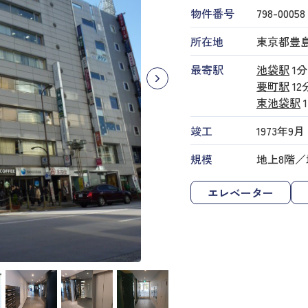
物件番号
798​-​00058
所在地
東京都豊島区
最寄駅
池袋駅
1分
要町駅
12
東池袋駅
竣工
1973年9月
規模
地上8階／
エレベーター