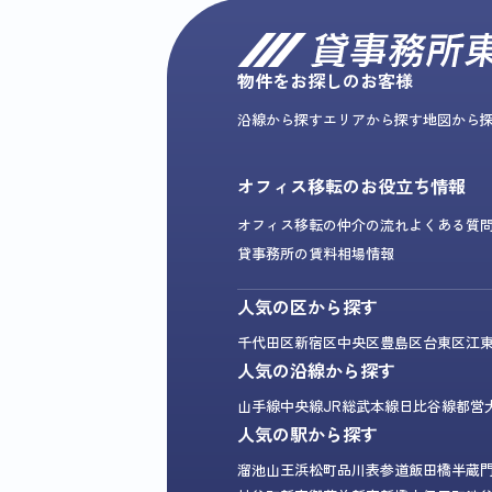
物件をお探しのお客様
沿線から探す
エリアから探す
地図から
オフィス移転のお役立ち情報
オフィス移転の仲介の流れ
よくある質
貸事務所の賃料相場情報
人気の区から探す
千代田区
新宿区
中央区
豊島区
台東区
江
人気の沿線から探す
山手線
中央線
JR総武本線
日比谷線
都営
人気の駅から探す
溜池山王
浜松町
品川
表参道
飯田橋
半蔵