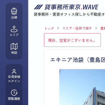
貸事務所・賃貸オフィス探しから
不動産オ
沿線
エリア・住所で探す
豊
トップ
エリア
現在、空室がございません。
地図
エキニア池袋（豊島
会員登録
ログイン
閲覧履歴