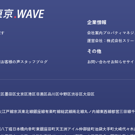
企業情報
探す
会社案内
プロパティマネジ
運営会社：株式会社スリー
その他
問
お客様の声
スタッフブログ
お問い合わせ
お知らせ
サイ
東区
墨田区
文京区
港区
目黒区
品川区
中野区
渋谷区
大田区
大江戸線
京浜東北線
銀座線
有楽町線
総武線
南北線
丸ノ内線
東西線
都営三田線
千
門
八丁堀
日本橋
内幸町
東銀座
田町
天王洲アイル
仲御徒町
池袋
大手町
大崎
代々木