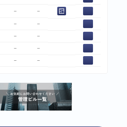
−
−
−
−
−
−
−
−
−
−