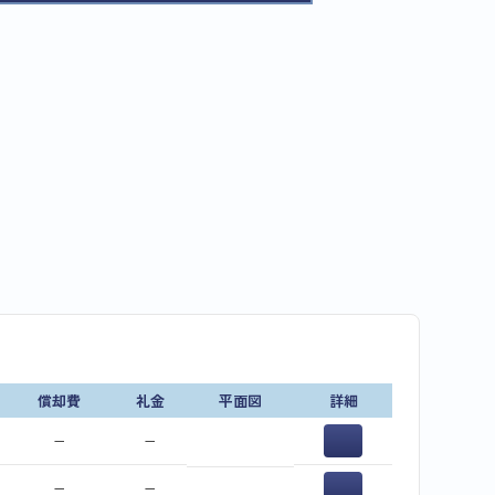
償却費
礼金
平面図
詳細
−
−
−
−