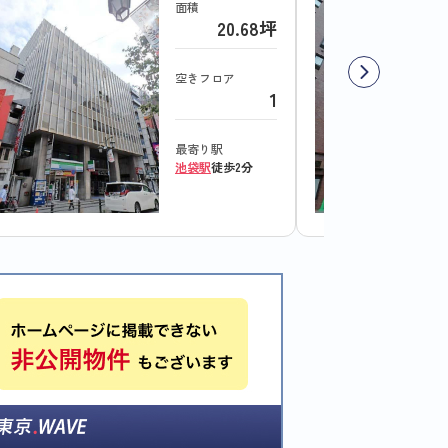
面積
20.68坪
空きフロア
1
最寄り駅
池袋駅
徒歩2分