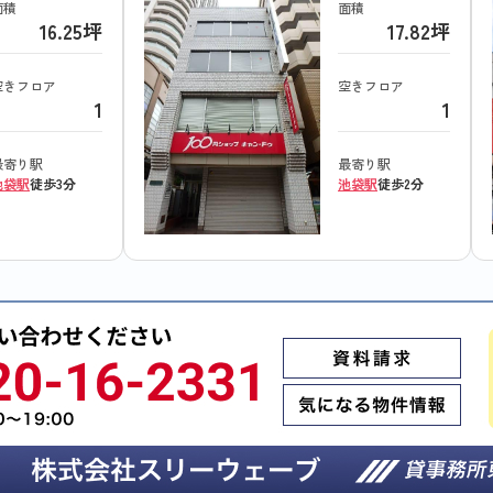
面積
面積
16.25坪
17.82坪
空きフロア
空きフロア
1
1
最寄り駅
最寄り駅
池袋駅
徒歩3分
池袋駅
徒歩2分