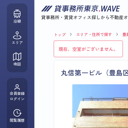
貸事務所・賃貸オフィス探しから
不動産オ
沿線
エリア・住所で探す
豊
トップ
エリア
現在、空室がございません。
地図
丸信第一ビル（豊島
会員登録
ログイン
閲覧履歴