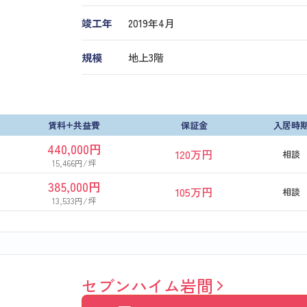
竣工年
2019年4月
規模
地上3階
賃料+共益費
保証金
入居時
440,000円
120万円
相談
15,466円/坪
385,000円
105万円
相談
13,533円/坪
セブンハイム岩間