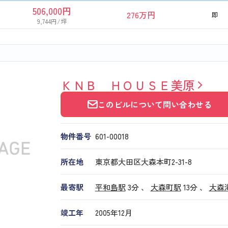
506,000円
276万円
即
9,744円/坪
ＫＮＢ ＨＯＵＳＥ美原
このビルについて問い合わせる
物件番号
601​-​00018
所在地
東京都大田区大森本町2-31-8
最寄駅
平和島駅
3分 、
大森町駅
13分
、
大森
竣工年
2005年12月