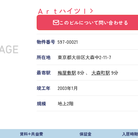
ＡｒｔハイツＩ
このビルについて問い合わせる
物件番号
597​-​00021
所在地
東京都大田区大森中2-11-7
最寄駅
梅屋敷駅
8分 、
大森町駅
9分
竣工年
2003年1月
規模
地上2階
賃料+共益費
保証金
入居時期