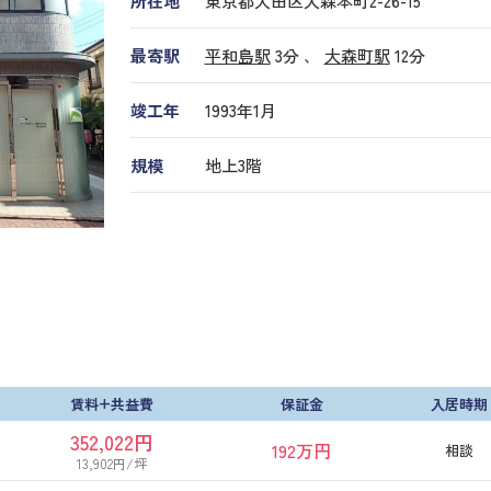
所在地
東京都大田区大森本町2-26-15
最寄駅
平和島駅
3分 、
大森町駅
12分
竣工年
1993年1月
規模
地上3階
賃料+共益費
保証金
入居時期
352,022円
192万円
相談
13,902円/坪