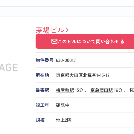
茅場ビル
このビルについて問い合わせる
物件番号
630​-​00013
所在地
東京都大田区北糀谷1-15-12
最寄駅
梅屋敷駅
15分 、
京急蒲田駅
16分
、
糀
竣工年
確認中
規模
地上2階