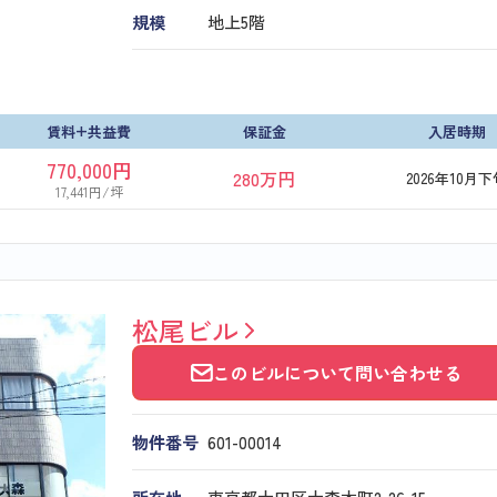
規模
地上5階
賃料+共益費
保証金
入居時期
770,000円
280万円
2026年10月下
17,441円/坪
松尾ビル
このビルについて問い合わせる
物件番号
601​-​00014