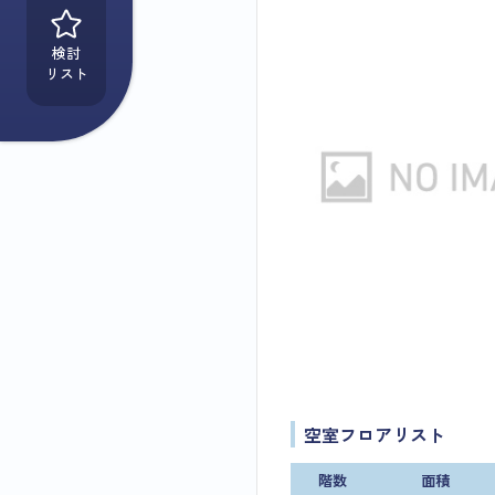
検討
リスト
空室フロアリスト
階数
面積