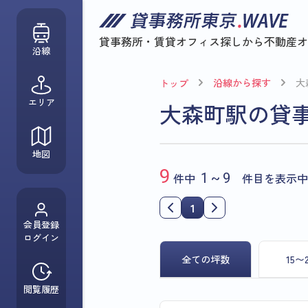
貸事務所・賃貸オフィス探しから
不動産オ
沿線
沿線から探す
大
トップ
エリア
大森町駅の貸
地図
9
件中
1~9
件目を表示中
1
会員登録
ログイン
全ての坪数
15〜
閲覧履歴