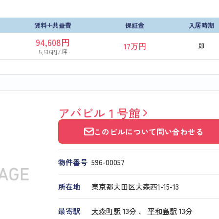
賃料+共益費
保証金
入居時期
94,608円
17万円
即
5,516円/坪
アバビル１号館
このビルについて問い合わせる
物件番号
596​-​00057
所在地
東京都大田区大森西1-15-13
最寄駅
大森町駅
13分 、
平和島駅
13分