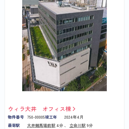
ウィラ大井 オフィス棟
物件番号
750-00005
竣工年
2024年4月
最寄駅
大井競馬場前駅
4分 、
立会川駅
9分