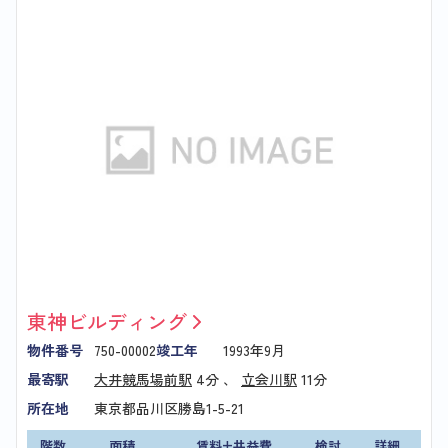
東神ビルディング
物件番号
750-00002
竣工年
1993年9月
最寄駅
大井競馬場前駅
4分 、
立会川駅
11分
所在地
東京都品川区勝島1-5-21
階数
面積
賃料+共益費
検討
詳細