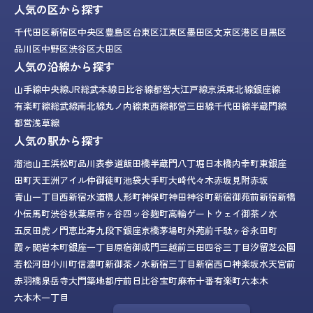
人気の区から探す
千代田区
新宿区
中央区
豊島区
台東区
江東区
墨田区
文京区
港区
目黒区
品川区
中野区
渋谷区
大田区
人気の沿線から探す
山手線
中央線
JR総武本線
日比谷線
都営大江戸線
京浜東北線
銀座線
有楽町線
総武線
南北線
丸ノ内線
東西線
都営三田線
千代田線
半蔵門線
都営浅草線
人気の駅から探す
溜池山王
浜松町
品川
表参道
飯田橋
半蔵門
八丁堀
日本橋
内幸町
東銀座
田町
天王洲アイル
仲御徒町
池袋
大手町
大崎
代々木
赤坂見附
赤坂
青山一丁目
西新宿
水道橋
人形町
神保町
神田
神谷町
新宿御苑前
新宿
新橋
小伝馬町
渋谷
秋葉原
市ヶ谷
四ッ谷
麹町
高輪ゲートウェイ
御茶ノ水
五反田
虎ノ門
恵比寿
九段下
銀座
京橋
茅場町
外苑前
千駄ヶ谷
永田町
霞ヶ関
岩本町
銀座一丁目
原宿
御成門
三越前
三田
四谷三丁目
汐留
芝公園
若松河田
小川町
信濃町
新御茶ノ水
新宿三丁目
新宿西口
神楽坂
水天宮前
赤羽橋
泉岳寺
大門
築地
都庁前
日比谷
宝町
麻布十番
有楽町
六本木
六本木一丁目