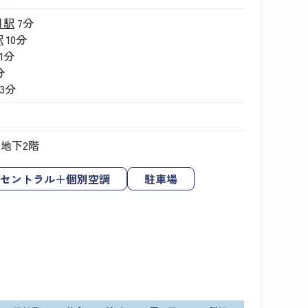
目駅
7分
駅
10分
11分
分
13分
／地下2階
セントラル＋個別空調
駐車場