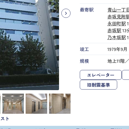
最寄駅
青山一丁
赤坂見附
永田町駅
赤坂駅
13
乃木坂駅
竣工
1979年9月
規模
地上11階
エレベーター
旧耐震基準
リスト