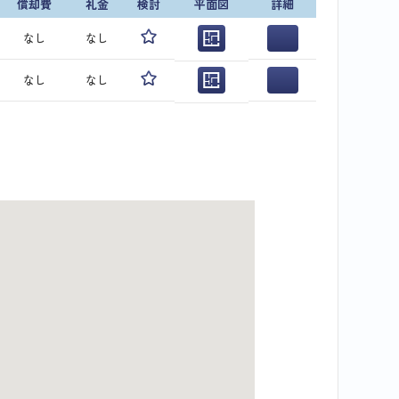
償却費
礼金
検討
平面図
詳細
なし
なし
なし
なし