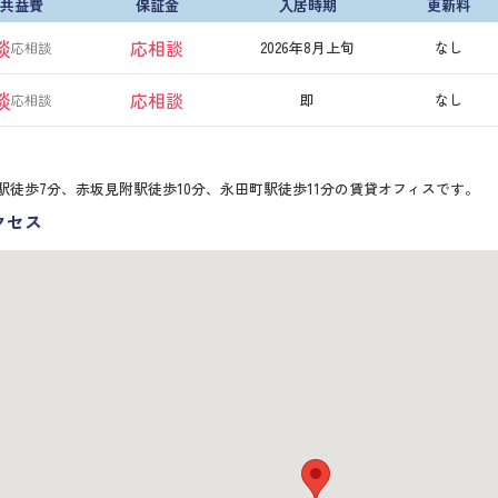
+共益費
保証金
入居時期
更新料
談
応相談
2026年8月上旬
なし
応相談
談
応相談
即
なし
応相談
駅徒歩7分、赤坂見附駅徒歩10分、永田町駅徒歩11分の賃貸オフィスです。
クセス