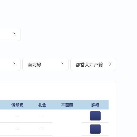
南北線
都営大江戸線
償却費
礼金
平面図
詳細
−
−
−
−