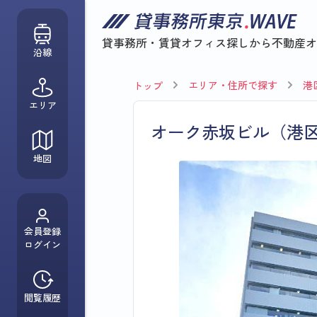
貸事務所・賃貸オフィス探しから
不動産オ
沿線
エリア・住所で探す
港
トップ
エリア
オーク赤坂ビル（港
地図
会員登録
ログイン
閲覧履歴