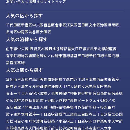
お問い合わせ
お知らせ
サイトマップ
人気の区から探す
千代田区
新宿区
中央区
豊島区
台東区
江東区
墨田区
文京区
港区
目黒区
品川区
中野区
渋谷区
大田区
人気の沿線から探す
山手線
中央線
JR総武本線
日比谷線
都営大江戸線
京浜東北線
銀座線
有楽町線
総武線
南北線
丸ノ内線
東西線
都営三田線
千代田線
半蔵門線
都営浅草線
人気の駅から探す
溜池山王
浜松町
品川
表参道
飯田橋
半蔵門
八丁堀
日本橋
内幸町
東銀座
田町
天王洲アイル
仲御徒町
池袋
大手町
大崎
代々木
赤坂見附
赤坂
青山一丁目
西新宿
水道橋
人形町
神保町
神田
神谷町
新宿御苑前
新宿
新橋
小伝馬町
渋谷
秋葉原
市ヶ谷
四ッ谷
麹町
高輪ゲートウェイ
御茶ノ水
五反田
虎ノ門
恵比寿
九段下
銀座
京橋
茅場町
外苑前
千駄ヶ谷
永田町
霞ヶ関
岩本町
銀座一丁目
原宿
御成門
三越前
三田
四谷三丁目
汐留
芝公園
若松河田
小川町
信濃町
新御茶ノ水
新宿三丁目
新宿西口
神楽坂
水天宮前
赤羽橋
泉岳寺
大門
築地
都庁前
日比谷
宝町
麻布十番
有楽町
六本木