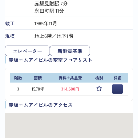
赤坂見附駅
7分
永田町駅
11分
竣工
1985年11月
規模
地上6階／地下1階
エレベーター
新耐震基準
赤坂エムアイビルの空室フロアリスト
階数
面積
賃料+共益費
検討
詳細
3
15.78坪
314,600円
赤坂エムアイビルのアクセス