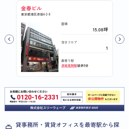
金春ビル
パレ
東京都港区赤坂4-2-8
東京都港
面積
15.08坪
空きフロア
1
最寄り駅
赤坂見附駅
徒歩3分
貸事務所・賃貸オフィスを最寄駅から探