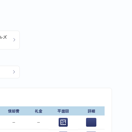
ルズ
償却費
礼金
平面図
詳細
−
−