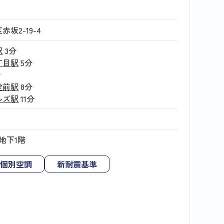
坂2-19-4
駅
3分
丁目駅
5分
分
堂前駅
8分
ルズ駅
11分
地下1階
個別空調
新耐震基準