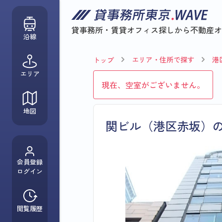
貸事務所・賃貸オフィス探しから
不動産オ
沿線
エリア・住所で探す
港
トップ
エリア
現在、空室がございません。
地図
関ビル（港区赤坂）
会員登録
ログイン
閲覧履歴