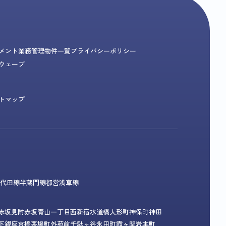
メント業務
管理物件一覧
プライバシーポリシー
ウェーブ
トマップ
代田線
半蔵門線
都営浅草線
赤坂見附
赤坂
青山一丁目
西新宿
水道橋
人形町
神保町
神田
下
銀座
京橋
茅場町
外苑前
千駄ヶ谷
永田町
霞ヶ関
岩本町