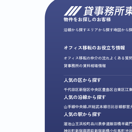
物件をお探しのお客様
沿線から探す
エリアから探す
地図から
オフィス移転のお役立ち情報
オフィス移転の仲介の流れ
よくある質
貸事務所の賃料相場情報
人気の区から探す
千代田区
新宿区
中央区
豊島区
台東区
江
人気の沿線から探す
山手線
中央線
JR総武本線
日比谷線
都営
人気の駅から探す
溜池山王
浜松町
品川
表参道
飯田橋
半蔵
神谷町
新宿御苑前
新宿
新橋
小伝馬町
渋