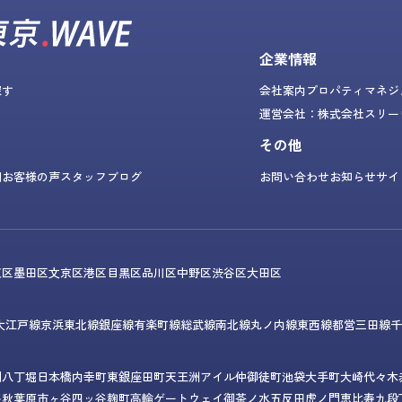
企業情報
探す
会社案内
プロパティマネジ
運営会社：株式会社スリー
その他
問
お客様の声
スタッフブログ
お問い合わせ
お知らせ
サイ
東区
墨田区
文京区
港区
目黒区
品川区
中野区
渋谷区
大田区
大江戸線
京浜東北線
銀座線
有楽町線
総武線
南北線
丸ノ内線
東西線
都営三田線
千
門
八丁堀
日本橋
内幸町
東銀座
田町
天王洲アイル
仲御徒町
池袋
大手町
大崎
代々木
谷
秋葉原
市ヶ谷
四ッ谷
麹町
高輪ゲートウェイ
御茶ノ水
五反田
虎ノ門
恵比寿
九段