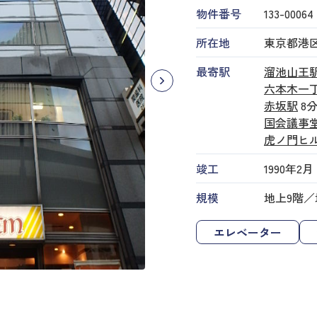
物件番号
133​-​00064
所在地
東京都港区赤
最寄駅
溜池山王
六本木一
赤坂駅
8
国会議事
虎ノ門ヒ
竣工
1990年2月
規模
地上9階／
エレベーター