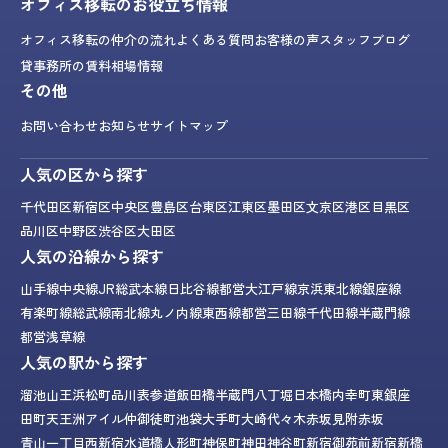
オフィス移転のお役立ち情報
オフィス移転の仲介の流れ
よくある質問
お客様の声
スタッフブログ
貸事務所の賃料相場情報
その他
お問い合わせ
お知らせ
サイトマップ
人気の区から探す
千代田区
新宿区
中央区
豊島区
台東区
江東区
墨田区
文京区
港区
目黒区
品川区
中野区
渋谷区
大田区
人気の沿線から探す
山手線
中央線
JR総武本線
日比谷線
都営大江戸線
京浜東北線
銀座線
有楽町線
総武線
南北線
丸ノ内線
東西線
都営三田線
千代田線
半蔵門線
都営浅草線
人気の駅から探す
溜池山王
浜松町
品川
表参道
飯田橋
半蔵門
八丁堀
日本橋
内幸町
東銀座
田町
天王洲アイル
仲御徒町
池袋
大手町
大崎
代々木
赤坂見附
赤坂
青山一丁目
西新宿
水道橋
人形町
神保町
神田
神谷町
新宿御苑前
新宿
新橋