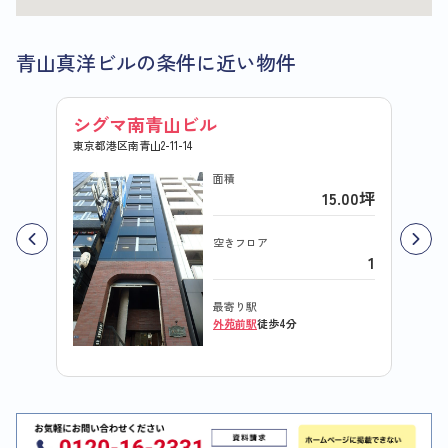
青山真洋ビルの条件に近い物件
シグマ南青山ビル
新青
東京都港区南青山2-11-14
東京都港
面積
15.00坪
空きフロア
1
最寄り駅
外苑前駅
徒歩4分