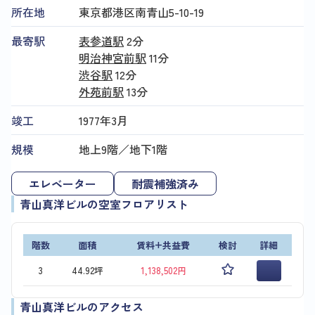
所在地
東京都港区南青山5-10-19
最寄駅
表参道駅
2分
明治神宮前駅
11分
渋谷駅
12分
外苑前駅
13分
竣工
1977年3月
規模
地上9階／地下1階
エレベーター
耐震補強済み
青山真洋ビルの空室フロアリスト
階数
面積
賃料+共益費
検討
詳細
3
44.92坪
1,138,502円
青山真洋ビルのアクセス