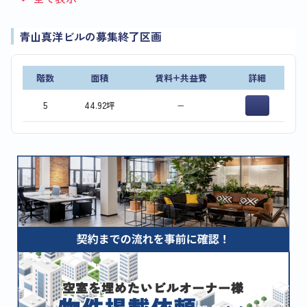
青山真洋ビルの募集終了区画
階数
面積
賃料+共益費
詳細
5
44.92坪
−