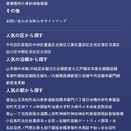
貸事務所の賃料相場情報
その他
お問い合わせ
お知らせ
サイトマップ
人気の区から探す
千代田区
新宿区
中央区
豊島区
台東区
江東区
墨田区
文京区
港区
目黒区
品川区
中野区
渋谷区
大田区
人気の沿線から探す
山手線
中央線
JR総武本線
日比谷線
都営大江戸線
京浜東北線
銀座線
有楽町線
総武線
南北線
丸ノ内線
東西線
都営三田線
千代田線
半蔵門線
都営浅草線
人気の駅から探す
溜池山王
浜松町
品川
表参道
飯田橋
半蔵門
八丁堀
日本橋
内幸町
東銀座
田町
天王洲アイル
仲御徒町
池袋
大手町
大崎
代々木
赤坂見附
赤坂
青山一丁目
西新宿
水道橋
人形町
神保町
神田
神谷町
新宿御苑前
新宿
新橋
小伝馬町
渋谷
秋葉原
市ヶ谷
四ッ谷
麹町
高輪ゲートウェイ
御茶ノ水
五反田
虎ノ門
恵比寿
九段下
銀座
京橋
茅場町
外苑前
千駄ヶ谷
永田町