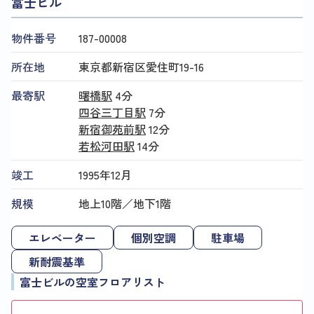
富士ビル
物件番号
187​-​00008
所在地
東京都新宿区愛住町19-16
最寄駅
曙橋駅
4分
四谷三丁目駅
7分
新宿御苑前駅
12分
若松河田駅
14分
竣工
1995年12月
規模
地上10階／地下1階
エレベーター
個別空調
駐車場
新耐震基準
富士ビルの空室フロアリスト