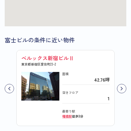
富士ビルの条件に近い物件
ベルックス新宿ビルⅡ
東京都新宿区愛住町23-2
面積
42.76坪
空きフロア
1
最寄り駅
曙橋駅
徒歩3分