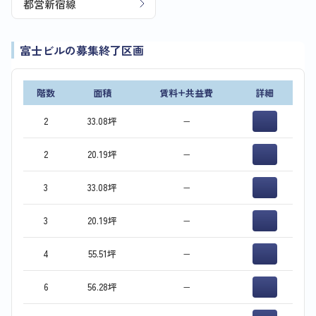
都営新宿線
富士ビルの募集終了区画
階数
面積
賃料+共益費
詳細
2
33.08坪
−
2
20.19坪
−
3
33.08坪
−
3
20.19坪
−
4
55.51坪
−
6
56.28坪
−