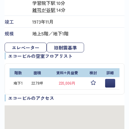
学習院下駅
10分
雑司が谷駅
14分
竣工
1973年11月
規模
地上5階／地下1階
エレベーター
旧耐震基準
エコービルの空室フロアリスト
階数
面積
賃料+共益費
検討
詳細
地下1
22.79坪
220,006円
エコービルのアクセス