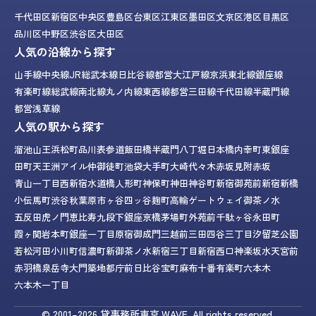
千代田区
新宿区
中央区
豊島区
台東区
江東区
墨田区
文京区
港区
目黒区
品川区
中野区
渋谷区
大田区
人気の沿線から探す
山手線
中央線
JR総武本線
日比谷線
都営大江戸線
京浜東北線
銀座線
有楽町線
総武線
南北線
丸ノ内線
東西線
都営三田線
千代田線
半蔵門線
都営浅草線
人気の駅から探す
溜池山王
浜松町
品川
表参道
飯田橋
半蔵門
八丁堀
日本橋
内幸町
東銀座
田町
天王洲アイル
仲御徒町
池袋
大手町
大崎
代々木
赤坂見附
赤坂
青山一丁目
西新宿
水道橋
人形町
神保町
神田
神谷町
新宿御苑前
新宿
新橋
小伝馬町
渋谷
秋葉原
市ヶ谷
四ッ谷
麹町
高輪ゲートウェイ
御茶ノ水
五反田
虎ノ門
恵比寿
九段下
銀座
京橋
茅場町
外苑前
千駄ヶ谷
永田町
霞ヶ関
岩本町
銀座一丁目
原宿
御成門
三越前
三田
四谷三丁目
汐留
芝公園
若松河田
小川町
信濃町
新御茶ノ水
新宿三丁目
新宿西口
神楽坂
水天宮前
赤羽橋
泉岳寺
大門
築地
都庁前
日比谷
宝町
麻布十番
有楽町
六本木
六本木一丁目
© 2001–2026
貸事務所東京.WAVE.
All rights reserved.