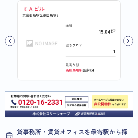
ＫＡビル
第２
東京都新宿区高田馬場3
東京都新
面積
15.04坪
空きフロア
1
最寄り駅
高田馬場駅
徒歩8分
貸事務所・賃貸オフィスを最寄駅から探